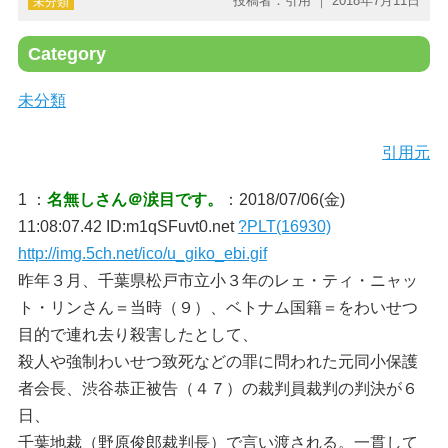
投稿者：引用 ｜ 2018年7月11日
未分類
Category
未分類
引用元
1 ：
名無しさん＠涙目です。
：2018/07/06(金)
11:08:07.42 ID:m1qSFuvt0.net
?PLT(16930)
http://img.5ch.net/ico/u_giko_ebi.gif
昨年３月、千葉県松戸市立小３年のレェ・ティ・ニャッ
ト・リンさん＝当時（９）、ベトナム国籍＝をわいせつ
目的で連れ去り殺害したとして、
殺人や強制わいせつ致死などの罪に問われた元同小保護
者会長、渋谷恭正被告（４７）の裁判員裁判の判決が６
日、
千葉地裁（野原俊郎裁判長）で言い渡される。一貫して