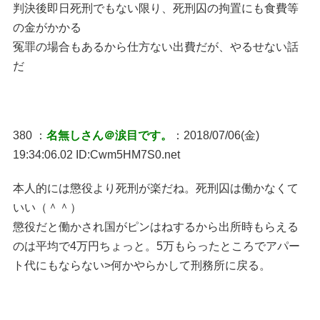
判決後即日死刑でもない限り、死刑囚の拘置にも食費等
の金がかかる
冤罪の場合もあるから仕方ない出費だが、やるせない話
だ
380 ：
名無しさん＠涙目です。
：2018/07/06(金)
19:34:06.02 ID:Cwm5HM7S0.net
本人的には懲役より死刑が楽だね。死刑囚は働かなくて
いい（＾＾）
懲役だと働かされ国がピンはねするから出所時もらえる
のは平均で4万円ちょっと。5万もらったところでアパー
ト代にもならない>何かやらかして刑務所に戻る。