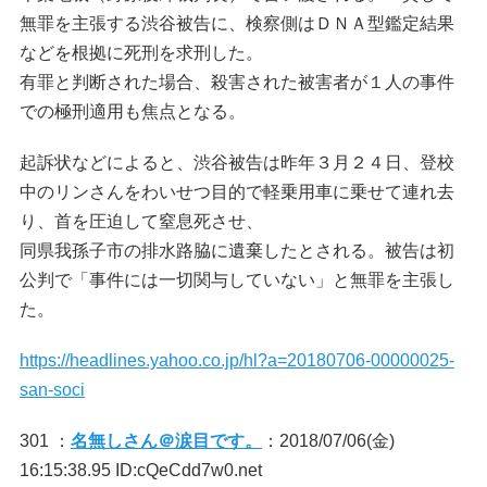
無罪を主張する渋谷被告に、検察側はＤＮＡ型鑑定結果
などを根拠に死刑を求刑した。
有罪と判断された場合、殺害された被害者が１人の事件
での極刑適用も焦点となる。
起訴状などによると、渋谷被告は昨年３月２４日、登校
中のリンさんをわいせつ目的で軽乗用車に乗せて連れ去
り、首を圧迫して窒息死させ、
同県我孫子市の排水路脇に遺棄したとされる。被告は初
公判で「事件には一切関与していない」と無罪を主張し
た。
https://headlines.yahoo.co.jp/hl?a=20180706-00000025-
san-soci
301 ：
名無しさん＠涙目です。
：2018/07/06(金)
16:15:38.95 ID:cQeCdd7w0.net