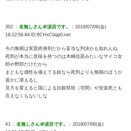
302 ：
名無しさん＠涙目です。
：2018/07/06(金)
16:22:56.64 ID:8CHxCbqp0.net
今の無期は実質終身刑だから妥当な判決かも知れんね
死刑が本当に意味を持つのは木嶋佳苗みたいなサイコ女
郎や野郎だけだから
まともな感性を備えてる奴なら死刑よりも無期のほうが
遥かに堪えるし
見方を変えると国による自殺幇助（宅間）や安楽死とも
言えなくもないしな
41 ：
名無しさん＠涙目です。
：2018/07/06(金)