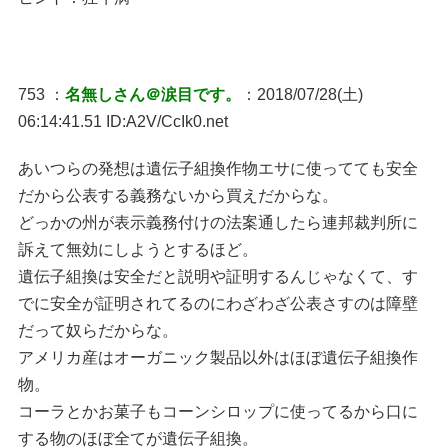
753 ：
名無しさん＠涙目です。
：2018/07/28(土)
06:14:41.51 ID:A2V/CcIk0.net
あいつらの発想は遺伝子組換作物エサに使ってても安全
だから公表する義務ないから買えだからな。
どっかの州が表示義務付けの法案通したら連邦裁判所に
訴えて無効にしようとするほど。
遺伝子組換は安全だと説明や証明するんじゃなくて、す
でに安全が証明されてるのにわざわざ公表さすのは障壁
だって奴らだからな。
アメリカ産はオーガニック製品以外はほぼ遺伝子組換作
物。
コーラとかお菓子もコーンシロップに使ってるから口に
する物のほぼ全てが遺伝子組換。