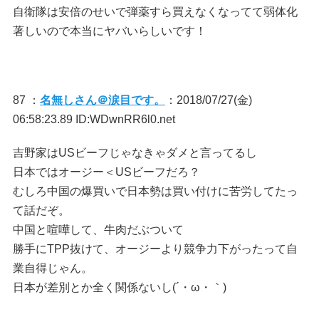
自衛隊は安倍のせいで弾薬すら買えなくなってて弱体化
著しいので本当にヤバいらしいです！
87 ：
名無しさん＠涙目です。
：2018/07/27(金)
06:58:23.89 ID:WDwnRR6l0.net
吉野家はUSビーフじゃなきゃダメと言ってるし
日本ではオージー＜USビーフだろ？
むしろ中国の爆買いで日本勢は買い付けに苦労してたっ
て話だぞ。
中国と喧嘩して、牛肉だぶついて
勝手にTPP抜けて、オージーより競争力下がったって自
業自得じゃん。
日本が差別とか全く関係ないし(´・ω・｀)