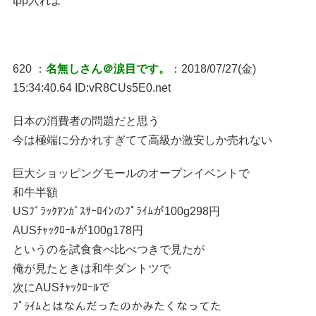
tpp入れよ
620 ：
名無しさん＠涙目です。
：2018/07/27(金)
15:34:40.64 ID:vR8CUs5E0.net
日本の消費者の問題だと思う
今は極端に分かれすぎてて高級か激安しか売れない
巨大ショッピングモールのオープンイベントで
和牛半額
USﾌﾞﾗｯｸｱﾝｶﾞｽｻｰﾛｲﾝのﾌﾟﾗｲﾑが100g298円
AUSﾁｬｯｸﾛｰﾙが100g178円
というのを試食食べ比べつきで見たが
俺が見たときは和牛ダントツで
次にAUSﾁｬｯｸﾛｰﾙで
ﾌﾟﾗｲﾑとはなんだったのかみたくなってた