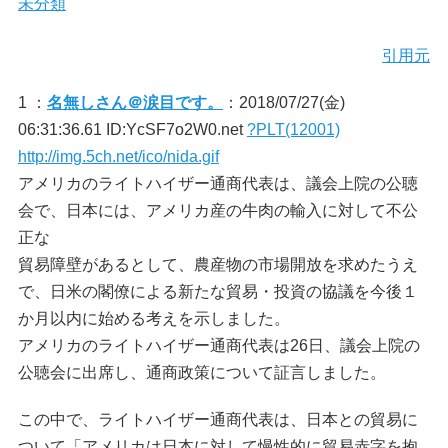
未分類
引用元
1 ：
名無しさん＠涙目です。
：2018/07/27(金)
06:31:36.61 ID:YcSF7o2W0.net
?PLT(12001)
http://img.5ch.net/ico/nida.gif
アメリカのライトハイザー通商代表は、議会上院の公聴
会で、日本には、アメリカ産の牛肉の輸入に対して不公
正な
貿易障壁があるとして、農産物の市場開放を求めたうえ
で、日米の閣僚による新たな貿易・投資の協議を今後１
か月以内に始める考えを示しました。
アメリカのライトハイザー通商代表は26日、議会上院の
公聴会に出席し、通商政策について証言しました。
この中で、ライトハイザー通商代表は、日本との貿易に
ついて「アメリカは日本に対して慢性的に貿易赤字を抱