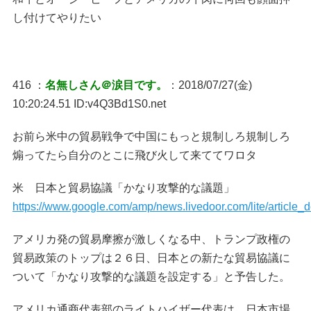
し付けてやりたい
416 ：
名無しさん＠涙目です。
：2018/07/27(金)
10:20:24.51 ID:v4Q3Bd1S0.net
お前ら米中の貿易戦争で中国にもっと規制しろ規制しろ
煽ってたら自分のとこに飛び火して来ててワロタ
米 日本と貿易協議「かなり攻撃的な議題」
https://www.google.com/amp/news.livedoor.com/lite/article
アメリカ発の貿易摩擦が激しくなる中、トランプ政権の
貿易政策のトップは２６日、日本との新たな貿易協議に
ついて「かなり攻撃的な議題を設定する」と予告した。
アメリカ通商代表部のライトハイザー代表は、日本市場