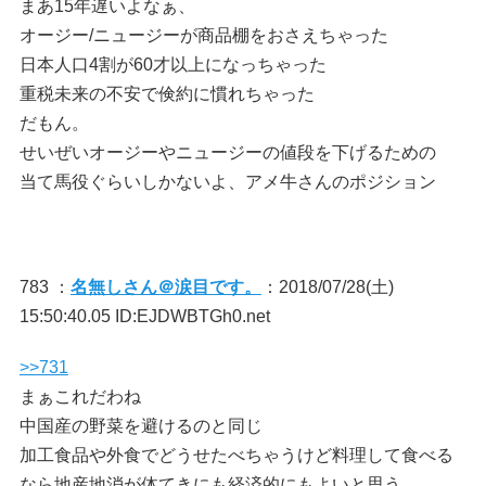
まあ15年遅いよなぁ、
オージー/ニュージーが商品棚をおさえちゃった
日本人口4割が60才以上になっちゃった
重税未来の不安で倹約に慣れちゃった
だもん。
せいぜいオージーやニュージーの値段を下げるための
当て馬役ぐらいしかないよ、アメ牛さんのポジション
783 ：
名無しさん＠涙目です。
：2018/07/28(土)
15:50:40.05 ID:EJDWBTGh0.net
>>731
まぁこれだわね
中国産の野菜を避けるのと同じ
加工食品や外食でどうせたべちゃうけど料理して食べる
なら地産地消が体てきにも経済的にもよいと思う