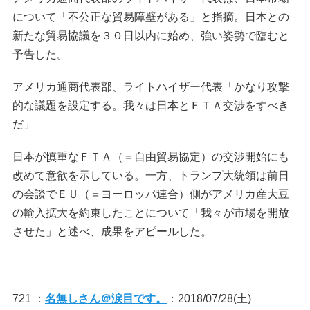
について「不公正な貿易障壁がある」と指摘。日本との
新たな貿易協議を３０日以内に始め、強い姿勢で臨むと
予告した。
アメリカ通商代表部、ライトハイザー代表「かなり攻撃
的な議題を設定する。我々は日本とＦＴＡ交渉をすべき
だ」
日本が慎重なＦＴＡ（＝自由貿易協定）の交渉開始にも
改めて意欲を示している。一方、トランプ大統領は前日
の会談でＥＵ（＝ヨーロッパ連合）側がアメリカ産大豆
の輸入拡大を約束したことについて「我々が市場を開放
させた」と述べ、成果をアピールした。
721 ：
名無しさん＠涙目です。
：2018/07/28(土)