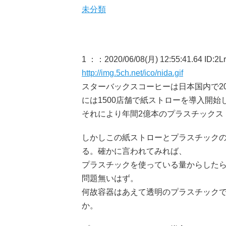
未分類
1 ：
：2020/06/08(月) 12:55:41.64 ID:2L
http://img.5ch.net/ico/nida.gif
スターバックスコーヒーは日本国内で2
には1500店舗で紙ストローを導入開始
それにより年間2億本のプラスチックス
しかしこの紙ストローとプラスチック
る。確かに言われてみれば、
プラスチックを使っている量からした
問題無いはず。
何故容器はあえて透明のプラスチック
か。