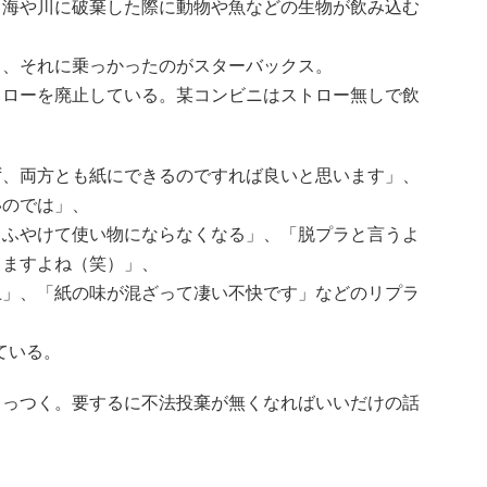
も海や川に破棄した際に動物や魚などの生物が飲み込む
り、それに乗っかったのがスターバックス。
トローを廃止している。某コンビニはストロー無しで飲
ず、両方とも紙にできるのですれば良いと思います」、
いのでは」、
、ふやけて使い物にならなくなる」、「脱プラと言うよ
てますよね（笑）」、
上」、「紙の味が混ざって凄い不快です」などのリプラ
ている。
くっつく。要するに不法投棄が無くなればいいだけの話