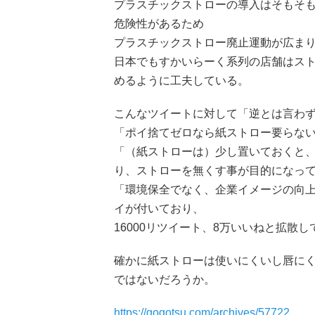
プラスチックストローの導入はそもそ
危険性があるため
プラスチックストロー廃止運動が広ま
日本でもすかいらーく系列の店舗はス
めるように工夫している。
こんなツイートに対して「逆とは言わ
「ポイ捨てゼロなら紙ストロー要らな
「（紙ストローは）少し置いておくと
り、ストローを無くす事が目的になっ
「環境保全でなく、企業イメージの向
イが付いており、
16000リツイート、8万いいねと拡散し
確かに紙ストローは使いにくいし唇に
ではないだろうか。
https://gogotsu.com/archives/57722