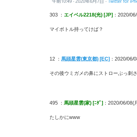
303 ：
エイベル2218(光) [JP]
：2020/06/
マイボトル持ってけば？
12 ：
馬頭星雲(東京都) [EC]
：2020/06/08
その後ウミガメの鼻にストローぶっ刺
495 ：
馬頭星雲(家) [ﾆﾀﾞ]
：2020/06/08(月
たしかにwww