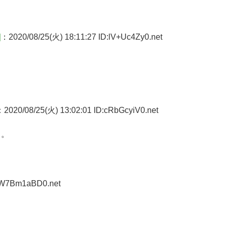
]
：2020/08/25(火) 18:11:27 ID:lV+Uc4Zy0.net
2020/08/25(火) 13:02:01 ID:cRbGcyiV0.net
る。
D:W7Bm1aBD0.net
く