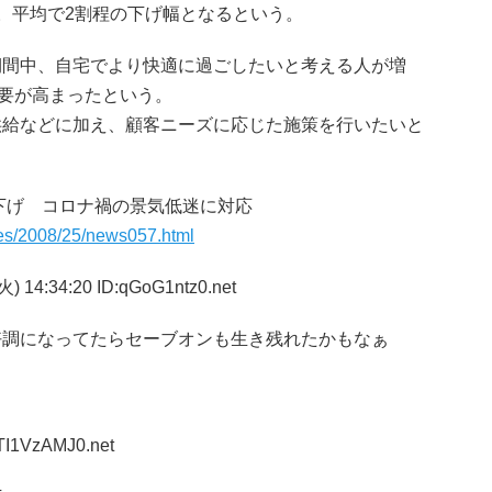
。平均で2割程の下げ幅となるという。
間中、自宅でより快適に過ごしたいと考える人が増
需要が高まったという。
供給などに加え、顧客ニーズに応じた施策を行いたいと
値下げ コロナ禍の景気低迷に対応
cles/2008/25/news057.html
) 14:34:20 ID:qGoG1ntz0.net
好調になってたらセーブオンも生き残れたかもなぁ
:TI1VzAMJ0.net