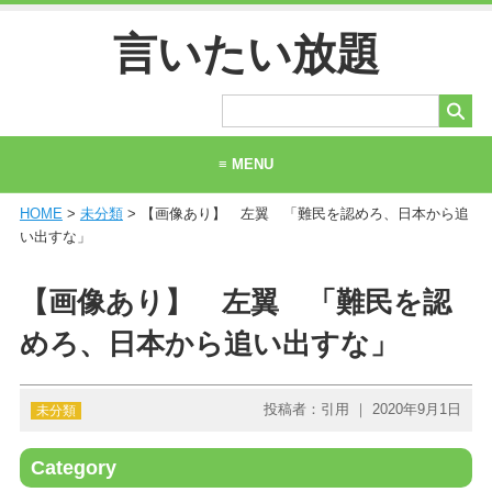
言いたい放題
≡ MENU
HOME
>
未分類
> 【画像あり】 左翼 「難民を認めろ、日本から追
ホーム
い出すな」
当サイトについて
【画像あり】 左翼 「難民を認
お問い合わせ
めろ、日本から追い出すな」
投稿者：引用 ｜ 2020年9月1日
未分類
Category