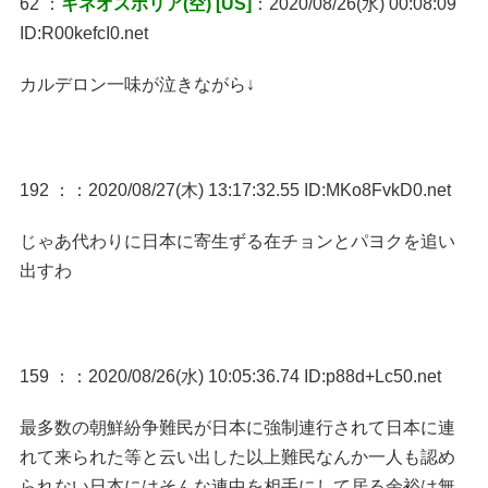
62 ：
キネオスポリア(空) [US]
：2020/08/26(水) 00:08:09
ID:R00kefcI0.net
カルデロン一味が泣きながら↓
192 ：
：2020/08/27(木) 13:17:32.55 ID:MKo8FvkD0.net
じゃあ代わりに日本に寄生ずる在チョンとパヨクを追い
出すわ
159 ：
：2020/08/26(水) 10:05:36.74 ID:p88d+Lc50.net
最多数の朝鮮紛争難民が日本に強制連行されて日本に連
れて来られた等と云い出した以上難民なんか一人も認め
られない日本にはそんな連中を相手にして居る余裕は無