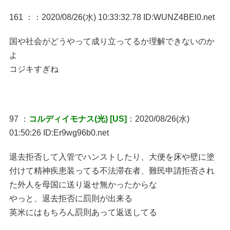
161 ：
：2020/08/26(水) 10:33:32.78 ID:WUNZ4BEl0.net
国や社会がどうやって成り立ってるか理解できないのか
よ
コジキすぎね
97 ：
コルディイモナス(光) [US]
：2020/08/26(水)
01:50:26 ID:Er9wg96b0.net
退去拒否して入管でハンストしたり、大便を床や壁に塗
付けて精神疾患装ってる不法滞在者、難民申請拒否され
た外人を母国に送り返せ無かったからな
やっと、退去拒否に罰則が出来る
英米にはもちろん罰則あって返送してる