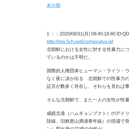
未分類
1 ：
：2020/08/31(月) 09:45:18.80 ID:Q
http://img.5ch.net/ico/monatya.gif
北朝鮮における女性に対する性暴力に
ているのかは不明だ。
国際的人権団体ヒューマン・ライツ・ウ
なく夜に涙が出る 北朝鮮での性暴力
証言が数多く存在し、それらを見れば
そんな北朝鮮で、また一人の女性が性
咸鏡北道（ハムギョンブクト）のデイリ
陸線、旧称恵山満浦青年線）の現場で
ン）郡出身の22歳の女性だ。