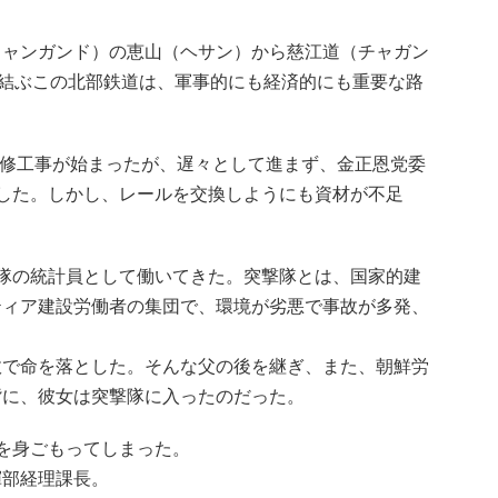
リャンガンド）の恵山（ヘサン）から慈江道（チャガン
を結ぶこの北部鉄道は、軍事的にも経済的にも重要な路
ら補修工事が始まったが、遅々として進まず、金正恩党委
した。しかし、レールを交換しようにも資材が不足
。
隊の統計員として働いてきた。突撃隊とは、国家的建
ティア建設労働者の集団で、環境が劣悪で事故が多発、
故で命を落とした。そんな父の後を継ぎ、また、朝鮮労
背に、彼女は突撃隊に入ったのだった。
を身ごもってしまった。
揮部経理課長。