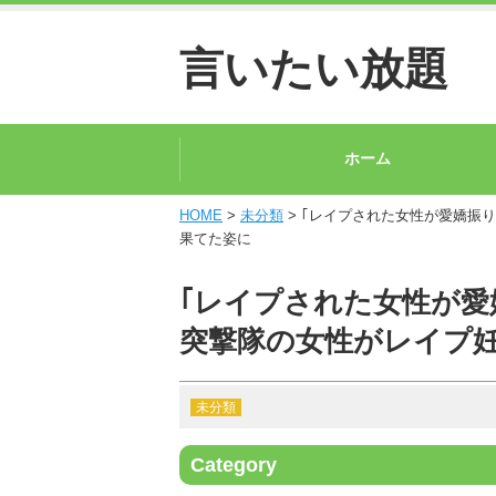
言いたい放題
ホーム
HOME
>
未分類
> ｢レイプされた女性が愛嬌振
果てた姿に
｢レイプされた女性が愛
突撃隊の女性がレイプ
未分類
Category