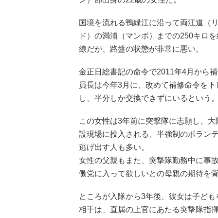
国境を流れる鴨緑江に沿って両江道（
ド）の満浦（マンポ）までの250キロ
線だが、路盤の状態が非常に悪い。
金正日総書記の命令で2011年4月か
員長は今年3月に、改めて補修命令を下
し、半分しか交換できずにいるという
この女性は3年前に突撃隊に志願し、大
設現場に投入される、半強制のボラン
逃げ出す人も多い。
女性の父親もまた、突撃隊勤務中に事
働党に入って欲しいとの母親の期待を
ところが入隊から3年後、彼女は子ども
相手は、直属の上官にあたる突撃隊指