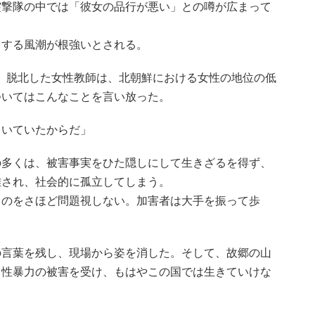
突撃隊の中では「彼女の品行が悪い」との噂が広まって
とする風潮が根強いとされる。
、脱北した女性教師は、北朝鮮における女性の地位の低
ついてはこんなことを言い放った。
まいていたからだ」
の多くは、被害事実をひた隠しにして生きざるを得ず、
難され、社会的に孤立してしまう。
ものをさほど問題視しない。加害者は大手を振って歩
。
の言葉を残し、現場から姿を消した。そして、故郷の山
。性暴力の被害を受け、もはやこの国では生きていけな