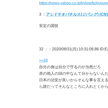
https://news.yahoo.co.jp/byline/kohyo
3 ：
アシドチオバチルス(ジパング) [CN]
安定の国技
32 ：
：2020/08/31(月) 10:31:08.86 ID:
>>28
自分の身は自分で守るのが当然だろ
赤の他人の頭の中なんて分からないん
日本の治安が良いからそんな事を言え
ら誰だってそんなところに入れとくか