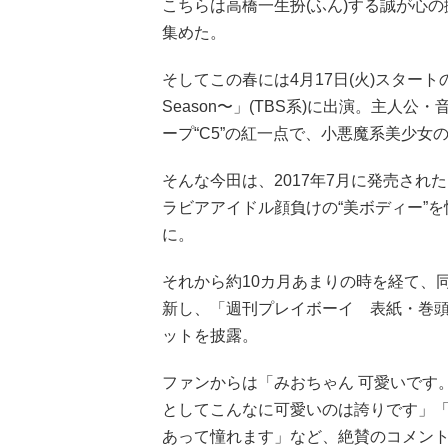
こちらは高橋一生扮(ふん)する誠が心
集めた。
そしてこの春には4月17日(火)スタート
Season〜」(TBS系)に出演。主人
ープ“C5”の紅一点で、小悪魔系美少女
そんな今田は、2017年7月に発売され
ラビアアイドル顔負けの“美ボディー”
に。
それから約10カ月あまりの時を経て、同誌
新し、「週刊プレイボーイ 表紙・巻
ットを披露。
ファンからは「みおちゃん 可愛いです
としてこんなに可愛いのは誇りです」
あって憧れます」など、絶賛のコメン