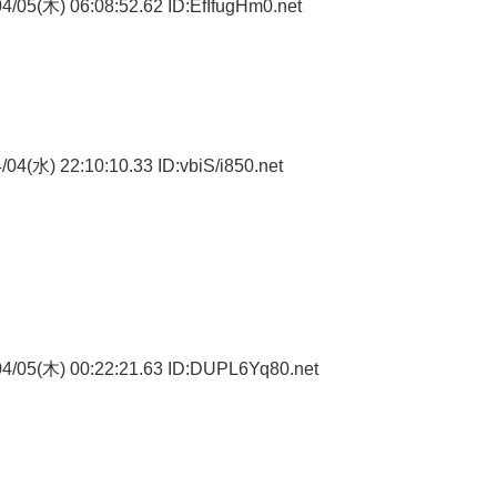
/05(木) 06:08:52.62 ID:EfIfugHm0.net
04(水) 22:10:10.33 ID:vbiS/i850.net
4/05(木) 00:22:21.63 ID:DUPL6Yq80.net