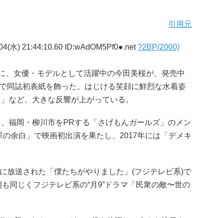
引用元
04(水) 21:44:10.60 ID:wAdOM5Pf0●.net
?2BP(2000)
器に、女優・モデルとして活躍中の今田美桜が、発売中
着姿で同誌初表紙を飾った。はじける笑顔に鮮烈な水着姿
…」など、大きな反響が上がっている。
、福岡・柳川市をPRする「さげもんガールズ」のメン
罪の余白」で映画初出演を果たし、2017年には「デメキ
期に放送された「僕たちがやりました」(フジテレビ系)で
も同じくフジテレビ系の“月9”ドラマ「民衆の敵〜世の