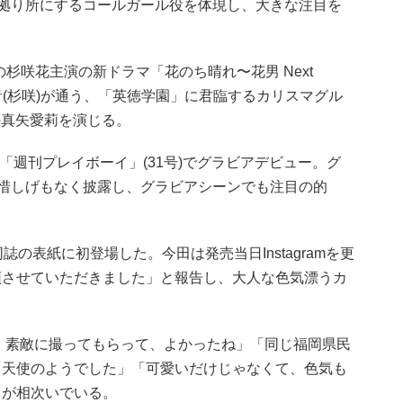
の拠り所にするコールガール役を体現し、大きな注目を
の杉咲花主演の新ドラマ「花のち晴れ〜花男 Next
公・音(杉咲)が通う、「英徳学園」に君臨するカリスマグル
の真矢愛莉を演じる。
た「週刊プレイボーイ」(31号)でグラビアデビュー。グ
を惜しげもなく披露し、グラビアシーンでも注目の的
の表紙に初登場した。今田は発売当日Instagramを更
頭させていただきました」と報告し、大人な色気漂うカ
。素敵に撮ってもらって、よかったね」「同じ福岡県民
「天使のようでした」「可愛いだけじゃなくて、色気も
トが相次いでいる。