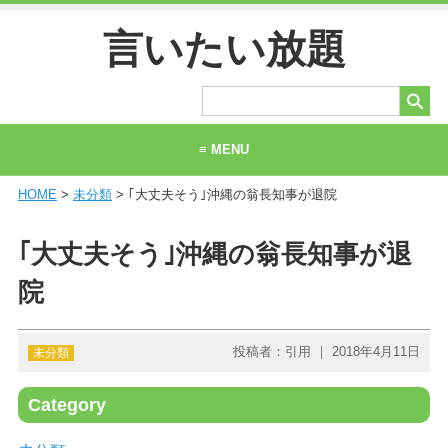
言いたい放題
≡ MENU
HOME
>
未分類
> ｢大丈夫そう｣沖縄の翁長知事が退院
ホーム
当サイトについて
｢大丈夫そう｣沖縄の翁長知事が退
お問い合わせ
院
投稿者：引用 ｜ 2018年4月11日
未分類
Category