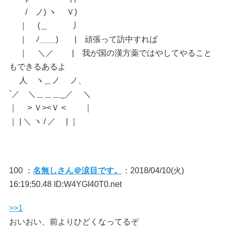
/ ノ) ヽ Ｖ)
｜ (＿ 丿
｜ ﾉ＿＿) | 頑張って訪中すれば
｜ ＼／ | 我が国の漢方薬ではやしてやること
もできるあるよ
人 ヽ＿ノ ノ、
`／ ＼＿＿＿_／ ＼
｜ > Ｖ><Ｖ < ｜
｜ | ＼ ヽ / ／ | ｜
100 ：
名無しさん＠涙目です。
：2018/04/10(火)
16:19:50.48 ID:W4YGI40T0.net
>>1
おいおい、前よりひどくなってるぞ