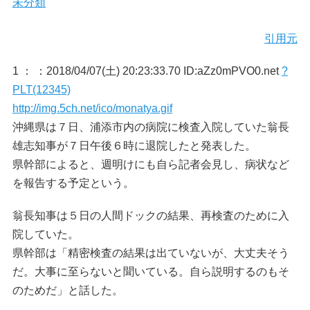
未分類
引用元
1 ：
：2018/04/07(土) 20:23:33.70 ID:aZz0mPVO0.net
?
PLT(12345)
http://img.5ch.net/ico/monatya.gif
沖縄県は７日、浦添市内の病院に検査入院していた翁長
雄志知事が７日午後６時に退院したと発表した。
県幹部によると、週明けにも自ら記者会見し、病状など
を報告する予定という。
翁長知事は５日の人間ドックの結果、再検査のために入
院していた。
県幹部は「精密検査の結果は出ていないが、大丈夫そう
だ。大事に至らないと聞いている。自ら説明するのもそ
のためだ」と話した。