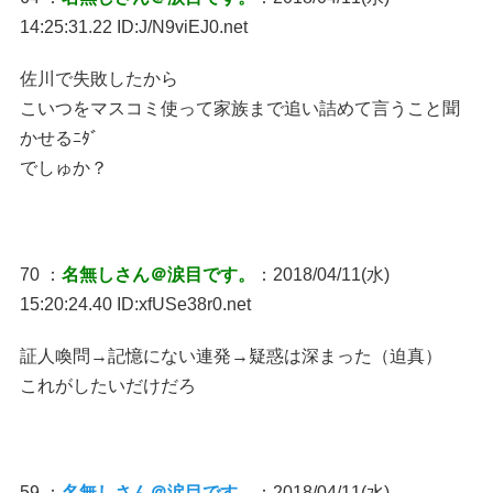
14:25:31.22 ID:J/N9viEJ0.net
佐川で失敗したから
こいつをマスコミ使って家族まで追い詰めて言うこと聞
かせるﾆﾀﾞ
でしゅか？
70 ：
名無しさん＠涙目です。
：2018/04/11(水)
15:20:24.40 ID:xfUSe38r0.net
証人喚問→記憶にない連発→疑惑は深まった（迫真）
これがしたいだけだろ
59 ：
名無しさん＠涙目です。
：2018/04/11(水)