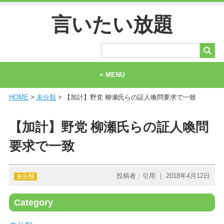
言いたい放題
≡ MENU
HOME
>
未分類
> 【加計】野党 柳瀬氏らの証人喚問要求で一致
ホーム
当サイトについて
【加計】野党 柳瀬氏らの証人喚問
お問い合わせ
要求で一致
投稿者：引用 ｜ 2018年4月12日
未分類
Category