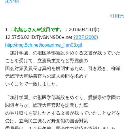
未分類
引用元
1 ：
名無しさん＠涙目です。
：2018/04/11(水)
12:57:56.02 ID:TjvGNN9D0●.net
?2BP(2000)
http://img.5ch.net/ico/anime_jien03.gif
「加計学園」の獣医学部新設をめぐる文書が残っていた
ことを受けて、立憲民主党など野党側の
国会対策委員長は真相を解明するため、引き続き、柳瀬
元総理大臣秘書官らの証人喚問を求めて
いくことで一致しました。
「加計学園」の獣医学部新設をめぐり、愛媛県や学園の
関係者らが、総理大臣官邸を訪問した際
のやり取りを記したとする文書が残っていたことなどを
受け、立憲民主党など野党側の国会対策
委員長は、１１日午前、国会内で対応を協議しました。