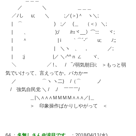
／ ＼ ＿＿＿
／ﾉし u; ＼ ;／(＞)＾ ヽ＼;
| ⌒ ) ;／ (＿ （＜） ＼;
| 、 );/ /rｪヾ__）⌒::: ヾ;
| ＾ | i ｀⌒´-‘´ u; ﾉ;;
| | ＼ヽ 、 , ／;
| ;j |／ ＼-^^ｎ ∠ ヾ、
＼ ／ ! 、 /￣‾ﾉ弱気朝日i; ＞もっと弱
気でいけって、言えってか。バカかー
／ ⌒ヽ ヽ二) /（⌒ ノ
/ 強気自民党 ＼ / ./ ￣￣￣/
＿|＼∧∧∧ＭＭＭＭ∧∧∧／|＿
＞ 印象操作ばかりしやがって ＜
64 ：
名無しさん＠涙目です。
：2018/04/11(水)