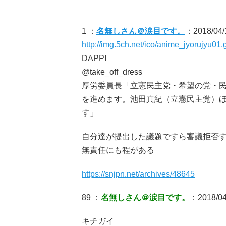
1 ：
名無しさん＠涙目です。
：2018/04/
http://img.5ch.net/ico/anime_jyorujyu01.g
DAPPI
@take_off_dress
厚労委員長「立憲民主党・希望の党・
を進めます。池田真紀（立憲民主党）ほ
す」
自分達が提出した議題ですら審議拒否
無責任にも程がある
https://snjpn.net/archives/48645
89 ：
名無しさん＠涙目です。
：2018/04/
キチガイ