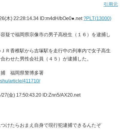
引用元
26(木) 22:28:14.34 ID:m4dH/bOe0●.net
?PLT(13000)
つ容疑で福岡県宗像市の男子高校生（１６）を逮捕し
のＪＲ香椎駅から吉塚駅を走行中の列車内で女子高生
居合わせた男性会社員（４５）が逮捕した。
逮捕 福岡県警博多署
ushu/article/411710/
27(金) 17:50:43.20 ID:Znn5/AX20.net
見つけたらおまえ自身で現行犯逮捕できるんたぞ