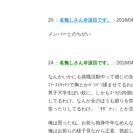
20 ：
名無しさん＠涙目です。
：2018/04/
メンバーとのちがい
24 ：
名無しさん＠涙目です。
：2018/04/
なんかいかにも就職活動中って感じの
ﾌｧｰｽﾄｷｯﾁﾝで胸とかﾊﾞﾝﾊﾞﾝ揉ませ
男子大学生ぽい奴に。しかもｽｰﾂの内
してるわけ。なんか女のほうも廻りを
笑ったりしてるわけ。「ﾔﾀﾞァ♪」とか
俺は思ったね。お前ら独身中年なめん
俺はお前らの様子見ながら正直、勃起