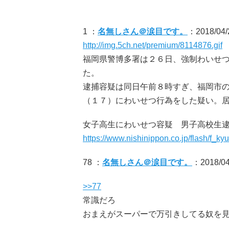
1 ：
名無しさん＠涙目です。
：2018/04/
http://img.5ch.net/premium/8114876.gif
福岡県警博多署は２６日、強制わいせ
た。
逮捕容疑は同日午前８時すぎ、福岡市
（１７）にわいせつ行為をした疑い。
女子高生にわいせつ容疑 男子高校生
https://www.nishinippon.co.jp/flash/f_ky
78 ：
名無しさん＠涙目です。
：2018/04/
>>77
常識だろ
おまえがスーパーで万引きしてる奴を