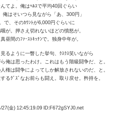
てよ。俺はﾍﾙｽで平均40回ぐらい
00円。俺はそいつら見ながら「あ、300円」
で、そのｶｳﾝﾄが6,000円ぐらいに
嗚咽が。押さえ切れないほどの憤怒が。
間のﾌｧｰｽﾄｷｯﾁﾝで。独身中年が。
見るように一瞥した挙句、ｸｽｸｽ笑いながら
がら俺は思ったわけ。これはもう階級闘争だ、と。
の人権は闘争によってしか解放されないのだ、と。
するｸﾞｽﾞなお前らも闘え。取り戻せ。矜持を。
/27(金) 12:45:19.09 ID:F672gSYJ0.net