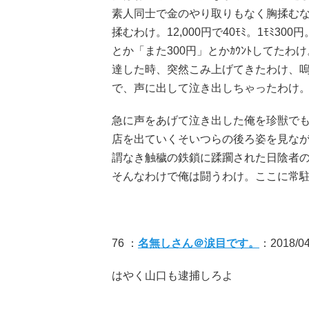
素人同士で金のやり取りもなく胸揉むなん
揉むわけ。12,000円で40ﾓﾐ。1ﾓﾐ3
とか「また300円」とかｶｳﾝﾄしてたわけ。
達した時、突然こみ上げてきたわけ、
で、声に出して泣き出しちゃったわけ。真昼
急に声をあげて泣き出した俺を珍獣でも
店を出ていくそいつらの後ろ姿を見な
謂なき触穢の鉄鎖に蹂躙された日陰者
そんなわけで俺は闘うわけ。ここに常駐
76 ：
名無しさん＠涙目です。
：2018/04
はやく山口も逮捕しろよ