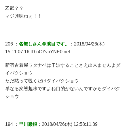
乙武？？
マジ興味ねぇ！！
206 ：
名無しさん＠涙目です。
：2018/04/26(木)
15:11:07.16 ID:nCYvnYNE0.net
新宿古着屋ワタナベは干渉することさえ出来ませんよダ
イバクショウ
ただ黙って覗くだけダイバクショウ
単なる変態趣味ですよね目的がないんですからダイバク
ショウ
194 ：
早川巌根
：2018/04/26(木) 12:58:11.39