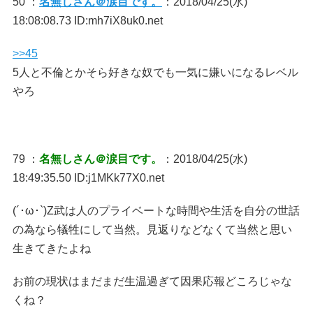
50 ：
名無しさん＠涙目です。
：2018/04/25(水)
18:08:08.73 ID:mh7iX8uk0.net
>>45
5人と不倫とかそら好きな奴でも一気に嫌いになるレベル
やろ
79 ：
名無しさん＠涙目です。
：2018/04/25(水)
18:49:35.50 ID:j1MKk77X0.net
(´･ω･`)Z武は人のプライベートな時間や生活を自分の世話
の為なら犠牲にして当然。見返りなどなくて当然と思い
生きてきたよね
お前の現状はまだまだ生温過ぎて因果応報どころじゃな
くね？