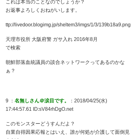
これは本当のことなのでしょうか？
お返事よろしくおねがいします。
ttp://livedoor.blogimg.jp/sheltem3/imgs/1/3/139b18a9.png
天理市役所 大阪府警 ガサ入れ 2016年8月
で検索
朝鮮部落血統議員の談合ネットワークってあるのかな
ぁ？
9 ：
名無しさん＠涙目です。
：2018/04/25(水)
17:44:57.61 ID:sV84rhDgO.net
このモンスターどうすんだよ？
自業自得因果応報とはいえ、誰が何処が介護して面倒見