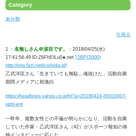
Category
未分類
引用元
1 ：
名無しさん＠涙目です。
：2018/04/25(水)
17:41:56.49 ID:Z6FhEILu0●.net
?2BP(2000)
http://img.5ch.net/ico/nida.gif
乙武洋匡さん「生きていても無駄…魂抜けた」活動自粛
期間メディアに初激白
https://headlines.yahoo.co.jp/hl?a=20180424-00010007-
spht-ent
一昨年、複数女性との不倫が明らかになり、活動を自粛
していた作家・乙武洋匡さん（42）がスポーツ報知の単
独インタビューに応じた。