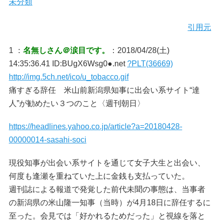
未分類
引用元
1 ：
名無しさん＠涙目です。
：2018/04/28(土)
14:35:36.41 ID:BUgX6Wsg0●.net
?PLT(36669)
http://img.5ch.net/ico/u_tobacco.gif
痛すぎる辞任 米山前新潟県知事に出会い系サイト“達
人”が勧めたい３つのこと〈週刊朝日〉
https://headlines.yahoo.co.jp/article?a=20180428-
00000014-sasahi-soci
現役知事が出会い系サイトを通じて女子大生と出会い、
何度も逢瀬を重ねていた上に金銭も支払っていた。
週刊誌による報道で発覚した前代未聞の事態は、当事者
の新潟県の米山隆一知事（当時）が4月18日に辞任するに
至った。会見では「好かれるためだった」と視線を落と