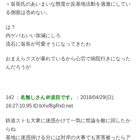
＞翁長氏のあいまいな態度が反基地活動を過激にしてい
る側面は否めない。
は？
内ゲバもいい加減にしろ
流石に翁長が可愛そうになってきたわ
おまえらクズが暴れているから心労で病院行きになった
んだろうが
142 ：
名無しさん＠涙目です。
：2018/04/29(日)
16:27:10.95 ID:bXv/BgRx0.net
鉄道ストも大衆に迷惑かけて一気に世論を敵に回したか
らね
基地に迷惑掛ける分には対岸の火事でも実害被ったらア