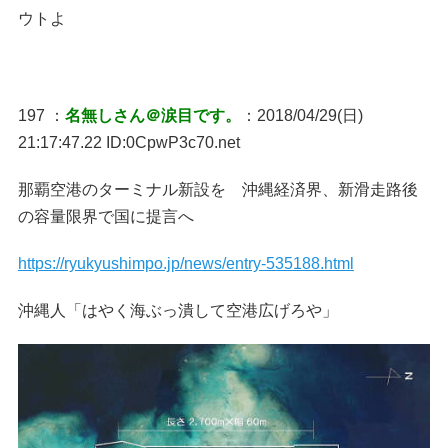
ウトよ
197 ：
名無しさん＠涙目です。
：2018/04/29(日)
21:17:47.22 ID:0CpwP3c70.net
那覇空港のターミナル新設を 沖縄経済界、新滑走路後
の容量限界で国に提言へ
https://ryukyushimpo.jp/news/entry-535188.html
沖縄人「はやく海ぶっ潰して空港広げろや」