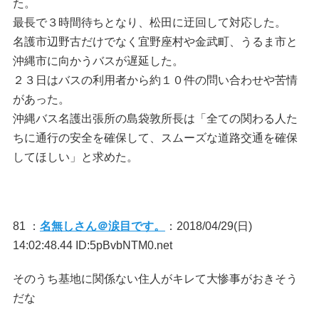
た。
最長で３時間待ちとなり、松田に迂回して対応した。
名護市辺野古だけでなく宜野座村や金武町、うるま市と
沖縄市に向かうバスが遅延した。
２３日はバスの利用者から約１０件の問い合わせや苦情
があった。
沖縄バス名護出張所の島袋敦所長は「全ての関わる人た
ちに通行の安全を確保して、スムーズな道路交通を確保
してほしい」と求めた。
81 ：
名無しさん＠涙目です。
：2018/04/29(日)
14:02:48.44 ID:5pBvbNTM0.net
そのうち基地に関係ない住人がキレて大惨事がおきそう
だな