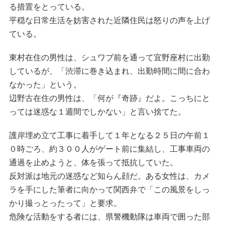
る措置をとっている。
平穏な日常生活を妨害された近隣住民は怒りの声を上げ
ている。
東村在住の男性は、シュワブ前を通って宜野座村に出勤
しているが、「渋滞に巻き込まれ、出勤時間に間に合わ
なかった」という。
辺野古在住の男性は、「何が『奇跡』だよ。こっちにと
っては迷惑な１週間でしかない」と言い捨てた。
護岸埋め立て工事に着手して１年となる２５日の午前１
０時ごろ、約３００人がゲート前に集結し、工事車両の
通過を止めようと、体を張って抵抗していた。
反対派は地元の迷惑など知らん顔だ。ある女性は、カメ
ラを手にした筆者に向かって関西弁で「この風景をしっ
かり撮っとったって」と要求。
危険な活動をする者には、県警機動隊は車両で囲った部