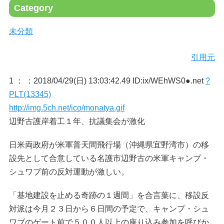
Category
未分類
引用元
1 ：
：2018/04/29(日) 13:03:42.49 ID:ix/WEhWS0●.net
?
PLT(13345)
http://img.5ch.net/ico/monatya.gif
辺野古護岸着工１年、抗議集会が激化
日米両政府が米軍普天間飛行場（沖縄県宜野湾市）の移
設先として合意している名護市辺野古の米軍キャンプ・
シュワブ前の反対運動が激しい。
「基地建設を止める奇跡の１週間」を合言葉に、移設反
対派は今月２３日から６日間の予定で、キャンプ・シュ
ワブのゲート前で５００人以上の座り込み参加を呼びか