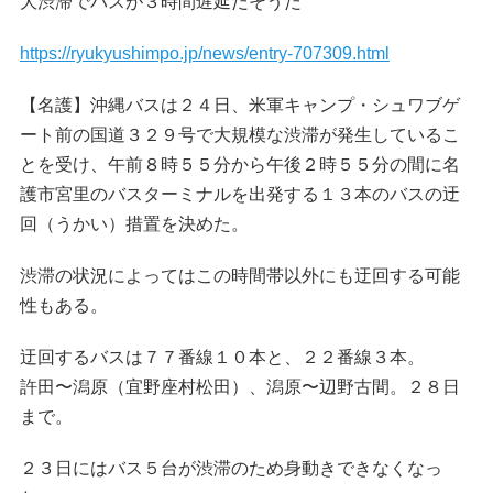
大渋滞でバスが３時間遅延だそうだ
https://ryukyushimpo.jp/news/entry-707309.html
【名護】沖縄バスは２４日、米軍キャンプ・シュワブゲ
ート前の国道３２９号で大規模な渋滞が発生しているこ
とを受け、午前８時５５分から午後２時５５分の間に名
護市宮里のバスターミナルを出発する１３本のバスの迂
回（うかい）措置を決めた。
渋滞の状況によってはこの時間帯以外にも迂回する可能
性もある。
迂回するバスは７７番線１０本と、２２番線３本。
許田〜潟原（宜野座村松田）、潟原〜辺野古間。２８日
まで。
２３日にはバス５台が渋滞のため身動きできなくなっ