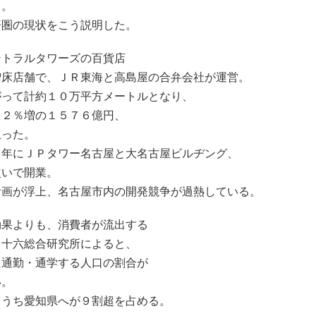
」。
済圏の現状をこう説明した。
ントラルタワーズの百貨店
増床店舗で、ＪＲ東海と高島屋の合弁会社が運営。
がって計約１０万平方メートルとなり、
２２％増の１５７６億円、
上った。
５年にＪＰタワー名古屋と大名古屋ビルヂング、
次いで開業。
計画が浮上、名古屋市内の開発競争が過熱している。
効果よりも、消費者が流出する
。十六総合研究所によると、
に通勤・通学する人口の割合が
い。
、うち愛知県へが９割超を占める。