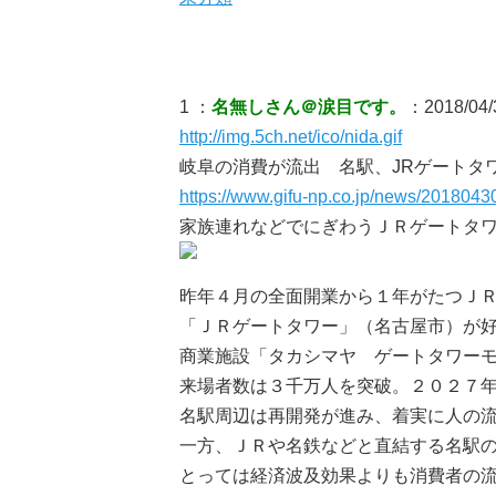
1 ：
名無しさん＠涙目です。
：2018/04/3
http://img.5ch.net/ico/nida.gif
岐阜の消費が流出 名駅、JRゲートタ
https://www.gifu-np.co.jp/news/201804
家族連れなどでにぎわうＪＲゲートタ
昨年４月の全面開業から１年がたつＪ
「ＪＲゲートタワー」（名古屋市）が
商業施設「タカシマヤ ゲートタワー
来場者数は３千万人を突破。２０２７
名駅周辺は再開発が進み、着実に人の
一方、ＪＲや名鉄などと直結する名駅
とっては経済波及効果よりも消費者の