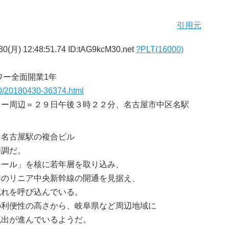
引用元
0(月) 12:48:51.74 ID:tAG9kcM30.net
?PLT(16000)
ワー全面開業1年
30/20180430-36374.html
ワー周辺＝２９日午後３時２２分、名古屋市中区名駅
Ｒ名古屋駅の複合ビル
好調だ。
モール」を核に若年層を取り込み、
年のリニア中央新幹線の開通を見据え、
流れを呼び込んでいる。
の利便性の高さから、岐阜県など周辺地域に
流出が進んでいるようだ。