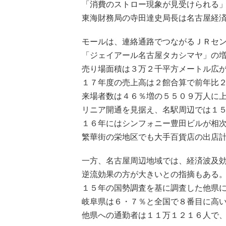
「消費のストロー現象が見受けられる
東海財務局の寺田達史局長は名古屋経
モールは、連絡通路でつながるＪＲセ
「ジェイアール名古屋タカシマヤ」の
売り場面積は３万２千平方メートル広
１７年度の売上高は２館合算で前年比
来場者数は４６％増の５５０９万人に
リニア開通を見据え、名駅周辺では１
１６年にはシンフォニー豊田ビルが相
繁華街の栄地区でも大手百貨店の出店
一方、名古屋周辺地域では、経済波及
逆流効果の方が大きいとの指摘もある
１５年の国勢調査を基に調査した他県
岐阜県は６・７％と全国で８番目に高
他県への通勤者は１１万１２１６人で