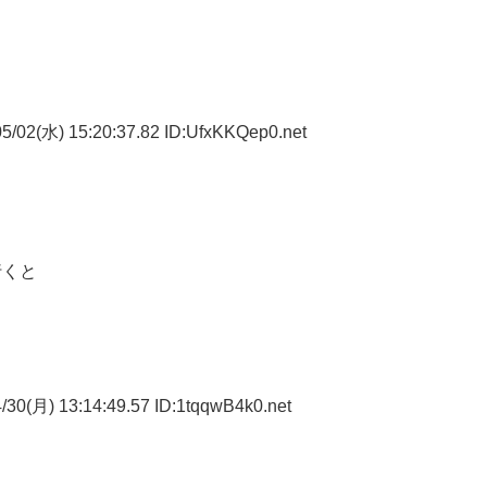
5/02(水) 15:20:37.82 ID:UfxKKQep0.net
行くと
30(月) 13:14:49.57 ID:1tqqwB4k0.net