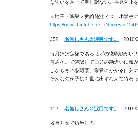
な思いをさせて申し訳ない。再発防止
＜埼玉・鴻巣＞教諭発注ミス 小学校
https://news.biglobe.ne.jp/domestic/0
352 ：
名無しさん＠涙目です。
：2018/0
毎月ほぼ定額であるはずの徴収額がい
普通そこで確認して自分の勘違いに気
しかもそれを隠蔽、栄養にかかる自分
そんなのが子供を世に出すなんて終わ
152 ：
名無しさん＠涙目です。
：2018/0
校長と女で折半しろ