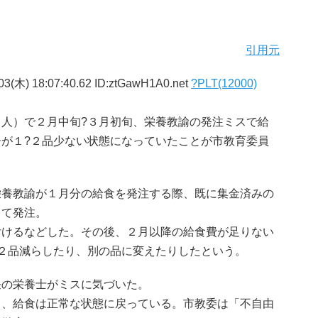
引用元
03(木) 18:07:40.62 ID:ztGawH1A0.net
?PLT(12000)
人）で２月中旬?３月初旬、栄養教諭の発注ミスで給
が１?２品少ない状態になっていたことが市教育委員
養教諭が１月分の給食を発注する際、既に集金済みの
して発注。
付けるなどした。その後、２月以降の給食費が足りない
２品減らしたり、別の品に変えたりしたという。
の栄養士がミスに気づいた。
し、給食は正常な状態に戻っている。市教委は「不自由