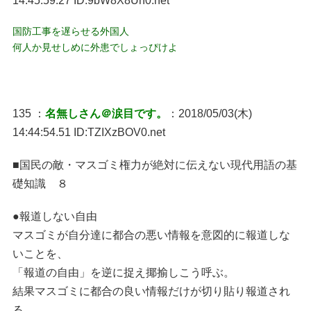
14:45:59.27 ID:9bW8X8Uh0.net
国防工事を遅らせる外国人
何人か見せしめに外患でしょっぴけよ
135 ：
名無しさん＠涙目です。
：2018/05/03(木)
14:44:54.51 ID:TZIXzBOV0.net
■国民の敵・マスゴミ権力が絶対に伝えない現代用語の基
礎知識 ８
●報道しない自由
マスゴミが自分達に都合の悪い情報を意図的に報道しな
いことを、
「報道の自由」を逆に捉え揶揄しこう呼ぶ。
結果マスゴミに都合の良い情報だけが切り貼り報道され
る。