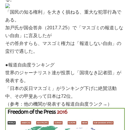
「国民の知る権利」を大きく損ねる、重大な犯罪行為で
ある。
加戸氏が国会答弁（2017.7.25）で「マスゴミの報道しな
い自由」に言及したが
その答弁すらも、マスゴミ権力は「報道しない自由」の
蛮行で遇した。
●報道自由度ランキング
世界のジャーナリスト達が投票し「国境なき記者団」が
発表する。
「日本の反日マスゴミ」がランキング下げに絶賛活動
中、その甲斐あって日本は72位。
（参考：他の機関が発表する報道自由度ランク→）