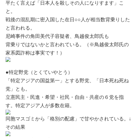
平たく言えば「日本人を殺しその人になりすます」こ
と。
戦後の混乱期に密入国した在日○○人が相当数背乗りした
と言われる。
尼崎事件の角田美代子容疑者、鳥越俊太郎氏も
背乗りではないかと言われている。（※鳥越俊太郎氏の
家系図詐称は事実です！）
●特定野党（とくていやとう）
「特定アジアの国益第一」とする野党、「日本死ね死ね
党」とも。
立憲民主・民進・希望・社民・自由・共産の６党を指
す。特定アジア人が多数在籍。
同胞マスゴミから「格別の配慮」で甘やかされている。↓
その結果