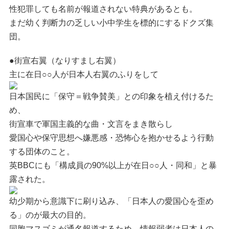
性犯罪しても名前が報道されない特典があるとも。
まだ幼く判断力の乏しい小中学生を標的にするドクズ集
団。
●街宣右翼（なりすまし右翼）
主に在日○○人が日本人右翼のふりをして
日本国民に「保守＝戦争賛美」との印象を植え付けるた
め、
街宣車で軍国主義的な曲・文言をまき散らし
愛国心や保守思想へ嫌悪感・恐怖心を抱かせるよう行動
する団体のこと。
英BBCにも「構成員の90%以上が在日○○人・同和」と暴
露された。
幼少期から意識下に刷り込み、「日本人の愛国心を歪め
る」のが最大の目的。
同胞マスゴミが通名報道するため、情報弱者は日本人の