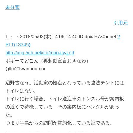
未分類
引用元
1 ：
：2018/05/03(木) 14:06:14.40 ID:dn/iJ+7×0●.net
?
PLT(13345)
http://img.5ch.net/ico/monatya.gif
ボギーてどこん（再起動宣言おきなわ）
@fm21wannuumui
辺野古なう。活動家の拠点となっている違法テントには
トイレはない。
トイレに行く場合、トイレ送迎車のトンスル号が案内板
の近くで待機している、その案内板にハングルがあっ
た。
つまり半島からの訪問が常態化している証である。