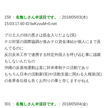
158 ：
名無しさん＠涙目です。
：2018/05/03(木)
15:03:17.60 ID:IwKzvuM+0.net
プロ土人の頭の悪さは筋金入りだよな(笑)
テロ対策の国際協調が進みテロ資金凍結が個人にまで及
んでるのに
反日反米工作で連携する特定外国人を呼び込む事に躊躇
もしないんだもの
沖縄の反基地運動は直に対米牽制テロ活動であり
もちろん日本の活動家(笑)や活動支援に関わる人権派(笑)
の各界各位様も良くお判りの事と存じますがねえ
301 ：
名無しさん＠涙目です。
：2018/05/04(金)