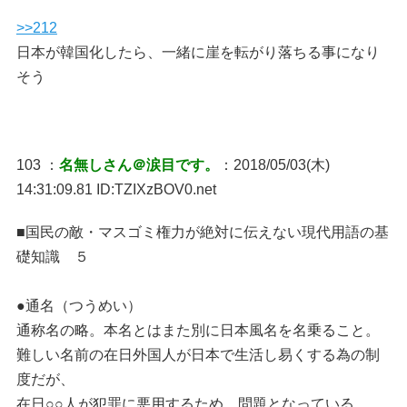
>>212
日本が韓国化したら、一緒に崖を転がり落ちる事になり
そう
103 ：
名無しさん＠涙目です。
：2018/05/03(木)
14:31:09.81 ID:TZIXzBOV0.net
■国民の敵・マスゴミ権力が絶対に伝えない現代用語の基
礎知識 ５
●通名（つうめい）
通称名の略。本名とはまた別に日本風名を名乗ること。
難しい名前の在日外国人が日本で生活し易くする為の制
度だが、
在日○○人が犯罪に悪用するため、問題となっている。