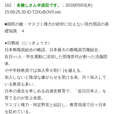
162 ：
名無しさん＠涙目です。
：2018/05/03(木)
15:09:25.30 ID:TZIXzBOV0.net
■国民の敵・マスゴミ権力が絶対に伝えない現代用語の基
礎知識 ４
●日教組（にっきょうそ）
日本教職員組合の略語。日本最大の教職員労働組合。
在日○○人・学生運動に没頭した団塊世代が創った洗脳団
体。
小中学校教員では加入率６割(！)を越える。
加入しないと陰湿な嫌がらせを受ける為、渋々加入して
いる教員も多い。
日本の過去を卑しめる自虐史教育で、「反日日本人」を
育てるのが至上命題。
マスゴミ権力・特定野党と結託し、教育現場で日々日本
を貶めている。