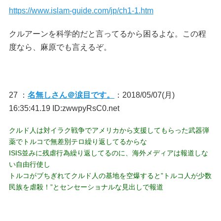
https://www.islam-guide.com/jp/ch1-1.htm
クルアーンを科学的だと言ってるから困るよな。この程
度なら、麻原でも言えるぞ。
27 ：
名無しさん＠涙目です。
：2018/05/07(月)
16:35:41.19 ID:zwwpyRsC0.net
クルド人は対イラク戦争でアメリカから支援してもらった武器弾
薬でトルコで無差別テロ繰り返してるからな
ISIS並みに残虐行為繰り返してるのに、海外メディアは報道しな
い自由行使し
トルコがブちぎれてクルド人の基地を空爆すると”トルコ人が少数
民族を虐殺！”とセンセーショナルな見出しで報道