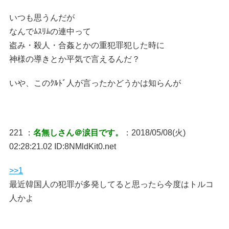
いつも思うんだが
なんでﾑｽﾘﾑの連中って
盗み・殺人・合姦とかの重犯罪犯した時に
神様の導きとか平気で言えるんだ？
いや、このｸﾙﾄﾞ人が言ったかどうかは知らんが
221 ：
名無しさん＠涙目です。
：2018/05/08(火)
02:28:21.02 ID:8NMldKit0.net
>>1
最近韓国人の犯罪が多発してると思ったら今度はトルコ
人かよ