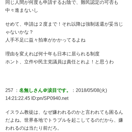
同じ人間が何度も申請するお陰で、難民認定の可否も
中々進まないし
せめて、申請は２度まで！それ以降は強制送還が妥当じ
ゃないかな？
人手不足に益々拍車がかかってるよね
理由を変えれば何十年も日本に居られる制度
ホント、立件や民主党議員は責任とれよ！と思うわ
257 ：
名無しさん＠涙目です。
：2018/05/08(火)
14:21:22.45 ID:pn/SP0940.net
イスラム教徒は、なぜ嫌われるのかと言われても困るん
だよね。世界各地でトラブルを起こしてるのだから、嫌
われるのは当たり前だろ。