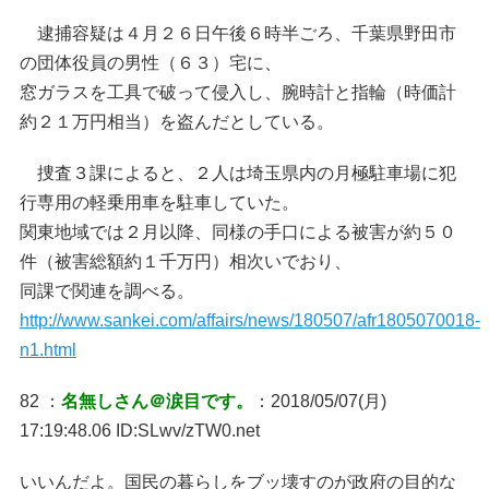
逮捕容疑は４月２６日午後６時半ごろ、千葉県野田市
の団体役員の男性（６３）宅に、
窓ガラスを工具で破って侵入し、腕時計と指輪（時価計
約２１万円相当）を盗んだとしている。
捜査３課によると、２人は埼玉県内の月極駐車場に犯
行専用の軽乗用車を駐車していた。
関東地域では２月以降、同様の手口による被害が約５０
件（被害総額約１千万円）相次いでおり、
同課で関連を調べる。
http://www.sankei.com/affairs/news/180507/afr1805070018-
n1.html
82 ：
名無しさん＠涙目です。
：2018/05/07(月)
17:19:48.06 ID:SLwv/zTW0.net
いいんだよ。国民の暮らしをブッ壊すのが政府の目的な