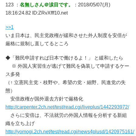
123 ：
名無しさん＠涙目です。
：2018/05/07(月)
18:16:24.82 ID:ZRvXfff10.net
>>1
いま日本は、民主党政権が緩和させた外人制度を安倍が
厳格に規制し直してるところ
◆「難民申請すれば日本で働けるよ！」 と緩和したら
※ 外国人実習生が逃げて難民を偽装して申請するケー
ス多発
（↑ 立憲民主党・枝野や、希望の党・細野、民進党の失
態）
安倍政権が国外退去方針で厳格化
http://carpenter.2ch.net/test/read.cgi/liveplus/1442293972/
さらに安倍は、不法就労の外国人情報を分析する新組
織を立ち上げ
http://yomogi.2ch.net/test/read.cgi/news4plusd/1420975161/