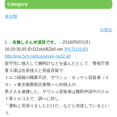
Category
未分類
引用元
1 ：
名無しさん＠涙目です。
：2018/05/07(月)
16:20:30.85 ID:DZzkABZb0.net
?PLT(13145)
http://img.5ch.net/ico/aroeri-na32.gif
留守宅に侵入して腕時計などを盗んだとして、警視庁捜
査３課は住居侵入と窃盗容疑で、
トルコ国籍の職業不詳、サワシュ・オッケシ容疑者（２
０）＝東京都豊島区巣鴨＝ら外国人の
男２人を逮捕した。サワシュ容疑者は難民申請中のクル
ド系トルコ人で、調べに対し、
「運転と見張りをしただけだ」などと供述しているとい
う。