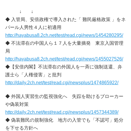
↓ ↓
◆ 入管局、安倍政権で導入された「 難民厳格政策 」をネ
パール人男性４人に初適用
http://hayabusa8.2ch.net/test/read.cgi/news/1454280295/
◆ 不法滞在の中国人ら１７人を大量摘発 東京入国管理
局
http://hayabusa8.2ch.net/test/read.cgi/news/1455027526/
◆【安倍内閣】不法滞在の外国人を一斉に強制送還、弁
護士ら「人権侵害」と批判
http://daily.2ch.net/test/read.cgi/newsplus/1474865922/
◆ 外国人実習生の監視強化へ 失踪を助けるブローカー
や偽装対策
http://daily.2ch.net/test/read.cgi/newsplus/1457344389/
◆ 偽装難民の規制強化 地方の入管でも「不認可」処分
を下せる方針へ