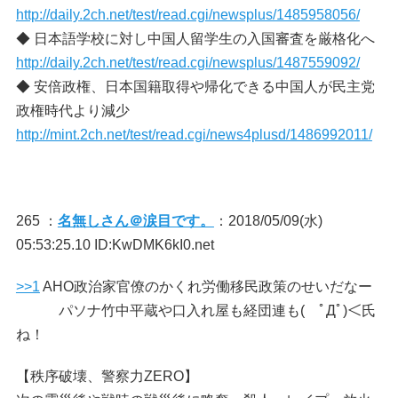
http://daily.2ch.net/test/read.cgi/newsplus/1485958056/
◆ 日本語学校に対し中国人留学生の入国審査を厳格化へ
http://daily.2ch.net/test/read.cgi/newsplus/1487559092/
◆ 安倍政権、日本国籍取得や帰化できる中国人が民主党
政権時代より減少
http://mint.2ch.net/test/read.cgi/news4plusd/1486992011/
265 ：
名無しさん＠涙目です。
：2018/05/09(水)
05:53:25.10 ID:KwDMK6kI0.net
>>1
AHO政治家官僚のかくれ労働移民政策のせいだなー
パソナ竹中平蔵や口入れ屋も経団連も( ﾟДﾟ)＜氏
ね！
【秩序破壊、警察力ZERO】