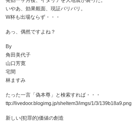
発効一ヶ月後、イタリアを大地震が襲った。
いやあ、効果覿面、現証バリバリ。
W杯も出場ならず・・・
あっ、偶然ですよね？
By
角田美代子
山口芳寛
宅間
林ますみ
たった一言「偽本尊」と検索すれば・・・
ttp://livedoor.blogimg.jp/sheltem3/imgs/1/3/139b18a9.png
新しい(犯罪的)価値の創造