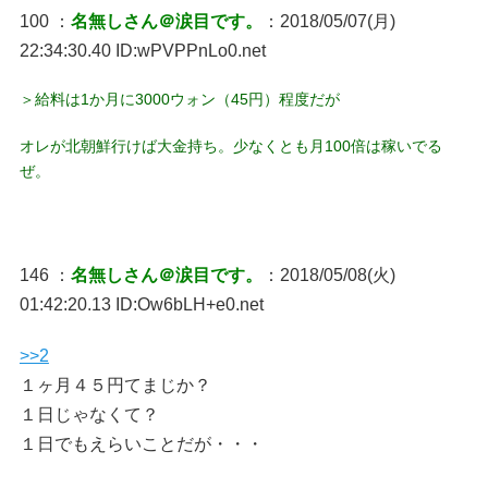
100 ：
名無しさん＠涙目です。
：2018/05/07(月)
22:34:30.40 ID:wPVPPnLo0.net
＞給料は1か月に3000ウォン（45円）程度だが
オレが北朝鮮行けば大金持ち。少なくとも月100倍は稼いでる
ぜ。
146 ：
名無しさん＠涙目です。
：2018/05/08(火)
01:42:20.13 ID:Ow6bLH+e0.net
>>2
１ヶ月４５円てまじか？
１日じゃなくて？
１日でもえらいことだが・・・