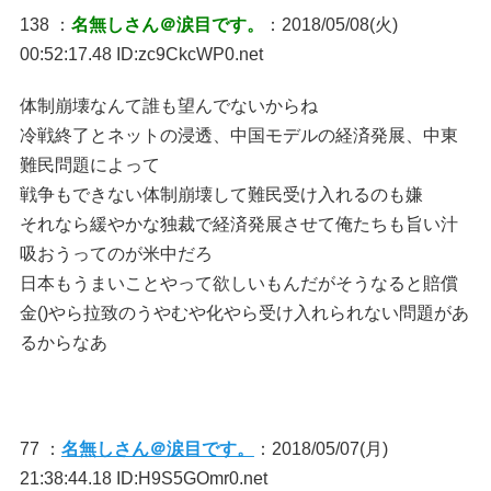
138 ：
名無しさん＠涙目です。
：2018/05/08(火)
00:52:17.48 ID:zc9CkcWP0.net
体制崩壊なんて誰も望んでないからね
冷戦終了とネットの浸透、中国モデルの経済発展、中東
難民問題によって
戦争もできない体制崩壊して難民受け入れるのも嫌
それなら緩やかな独裁で経済発展させて俺たちも旨い汁
吸おうってのが米中だろ
日本もうまいことやって欲しいもんだがそうなると賠償
金()やら拉致のうやむや化やら受け入れられない問題があ
るからなあ
77 ：
名無しさん＠涙目です。
：2018/05/07(月)
21:38:44.18 ID:H9S5GOmr0.net