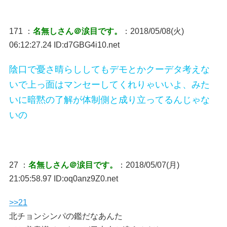
171 ：
名無しさん＠涙目です。
：2018/05/08(火)
06:12:27.24 ID:d7GBG4i10.net
陰口で憂さ晴らししてもデモとかクーデタ考えな
いで上っ面はマンセーしてくれりゃいいよ、みた
いに暗黙の了解が体制側と成り立ってるんじゃな
いの
27 ：
名無しさん＠涙目です。
：2018/05/07(月)
21:05:58.97 ID:oq0anz9Z0.net
>>21
北チョンシンパの鑑だなあんた