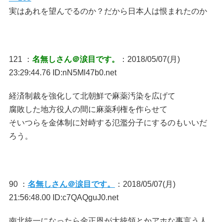
実はあれを望んでるのか？だから日本人は恨まれたのか
121 ：
名無しさん＠涙目です。
：2018/05/07(月)
23:29:44.76 ID:nN5Ml47b0.net
経済制裁を強化して北朝鮮で麻薬汚染を広げて
腐敗した地方役人の間に麻薬利権を作らせて
そいつらを金体制に対峙する氾濫分子にするのもいいだ
ろう。
90 ：
名無しさん＠涙目です。
：2018/05/07(月)
21:56:48.00 ID:c7QAQguJ0.net
南北統一になったら金正恩が大統領とかアホな事言う人