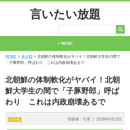
言いたい放題
≡ MENU
HOME
>
未分類
> 北朝鮮の体制軟化がヤバイ！北朝鮮大学生の間で
ホーム
「子豚野郎」呼ばわり これは内政崩壊あるで
当サイトについて
北朝鮮の体制軟化がヤバイ！北朝
お問い合わせ
鮮大学生の間で「子豚野郎」呼ば
わり これは内政崩壊あるで
投稿者：引用 ｜ 2018年5月13日
未分類