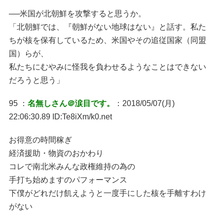
──米国が北朝鮮を攻撃すると思うか。
「北朝鮮では、『朝鮮がない地球はない』と話す。私た
ちが核を保有しているため、米国やその追従国家（同盟
国）らが、
私たちにむやみに怪我を負わせるようなことはできない
だろうと思う」
95 ：
名無しさん＠涙目です。
：2018/05/07(月)
22:06:30.89 ID:Te8iXm/k0.net
お得意の時間稼ぎ
経済援助・物資のおかわり
コレで南北米みんな政権維持の為の
手打ち始めますのパフォーマンス
下僕がどれだけ飢えようと一度手にした核を手離すわけ
がない