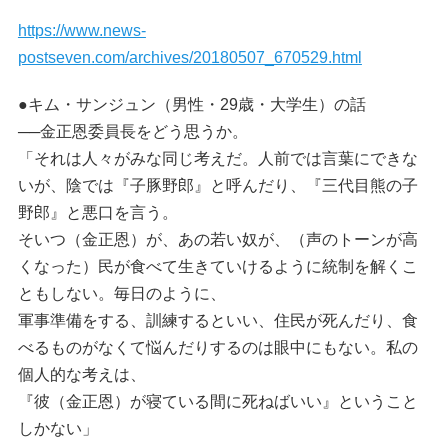
https://www.news-
postseven.com/archives/20180507_670529.html
●キム・サンジュン（男性・29歳・大学生）の話
──金正恩委員長をどう思うか。
「それは人々がみな同じ考えだ。人前では言葉にできな
いが、陰では『子豚野郎』と呼んだり、『三代目熊の子
野郎』と悪口を言う。
そいつ（金正恩）が、あの若い奴が、（声のトーンが高
くなった）民が食べて生きていけるように統制を解くこ
ともしない。毎日のように、
軍事準備をする、訓練するといい、住民が死んだり、食
べるものがなくて悩んだりするのは眼中にもない。私の
個人的な考えは、
『彼（金正恩）が寝ている間に死ねばいい』ということ
しかない」