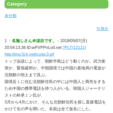
Category
未分類
引用元
1 ：
名無しさん＠涙目です。
：2018/05/07(月)
20:54:13.36 ID:wPVPPnLo0.net
?PLT(12121)
http://img.5ch.net/ico/pc3.gif
トップ会談によって、朝鮮半島はどう動くのか。武力衝
突か、緊張緩和か。中朝国境では中国の基地局の電波が
北朝鮮の領土まで及ぶ。
国境近くに住む北朝鮮住民の中には中国人と商売をする
ため中国の携帯電話を持つ人がいる。韓国人ジャーナリ
ストの朴承ミン氏が、
3月から4月にかけ、そんな北朝鮮住民を探し直接電話を
かけて生の声を聞いた。名前は全て仮名にした。