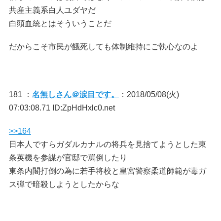
共産主義系白人ユダヤだ
白頭血統とはそういうことだ
だからこそ市民が餓死しても体制維持にご執心なのよ
181 ：
名無しさん＠涙目です。
：2018/05/08(火)
07:03:08.71 ID:ZpHdHxlc0.net
>>164
日本人ですらガダルカナルの将兵を見捨てようとした東
条英機を参謀が官邸で罵倒したり
東条内閣打倒の為に若手将校と皇宮警察柔道師範が毒ガ
ス弾で暗殺しようとしたからな