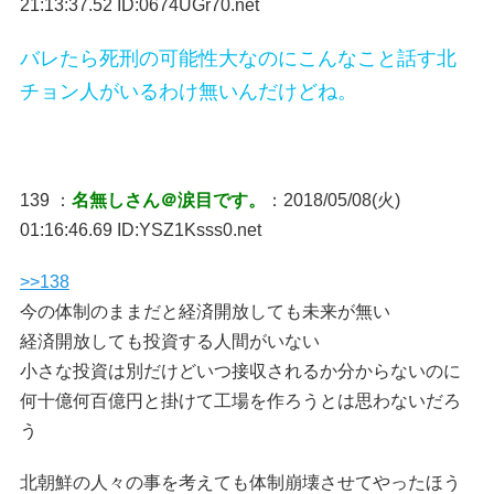
21:13:37.52 ID:0674UGr70.net
バレたら死刑の可能性大なのにこんなこと話す北
チョン人がいるわけ無いんだけどね。
139 ：
名無しさん＠涙目です。
：2018/05/08(火)
01:16:46.69 ID:YSZ1Ksss0.net
>>138
今の体制のままだと経済開放しても未来が無い
経済開放しても投資する人間がいない
小さな投資は別だけどいつ接収されるか分からないのに
何十億何百億円と掛けて工場を作ろうとは思わないだろ
う
北朝鮮の人々の事を考えても体制崩壊させてやったほう