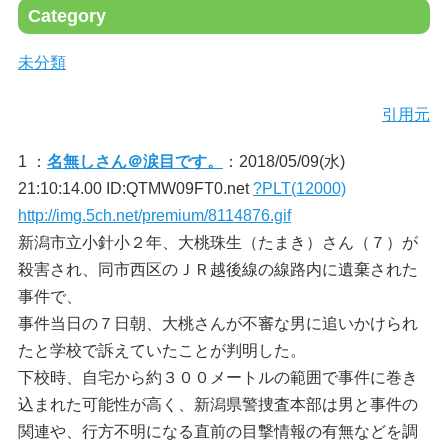
Category
未分類
引用元
1 ：
名無しさん＠涙目です。
：2018/05/09(水)
21:10:14.00 ID:QTMW09FT0.net
?PLT(12000)
http://img.5ch.net/premium/8114876.gif
新潟市立小針小２年、大桃珠生（たまき）さん（７）が
殺害され、同市西区のＪＲ越後線の線路内に遺棄された
事件で、
事件当日の７日朝、大桃さんが不審な男に追いかけられ
たと学校で訴えていたことが判明した。
下校時、自宅から約３００メートルの範囲で事件に巻き
込まれた可能性が高く、新潟県警捜査本部は男と事件の
関連や、行方不明になる直前の目撃情報の有無などを調