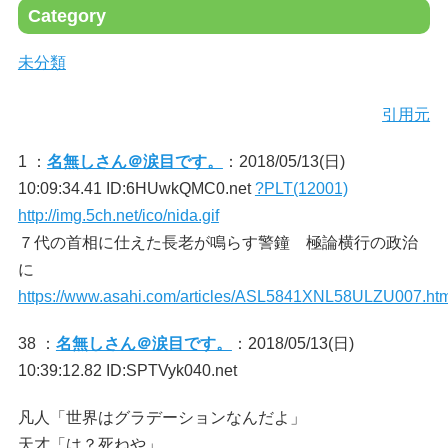
Category
未分類
引用元
1 ：
名無しさん＠涙目です。
：2018/05/13(日)
10:09:34.41 ID:6HUwkQMC0.net
?PLT(12001)
http://img.5ch.net/ico/nida.gif
７代の首相に仕えた長老が鳴らす警鐘 極論横行の政治
に
https://www.asahi.com/articles/ASL5841XNL58ULZU007.htm
38 ：
名無しさん＠涙目です。
：2018/05/13(日)
10:39:12.82 ID:SPTVyk040.net
凡人「世界はグラデーションなんだよ」
天才「は？死ねや」