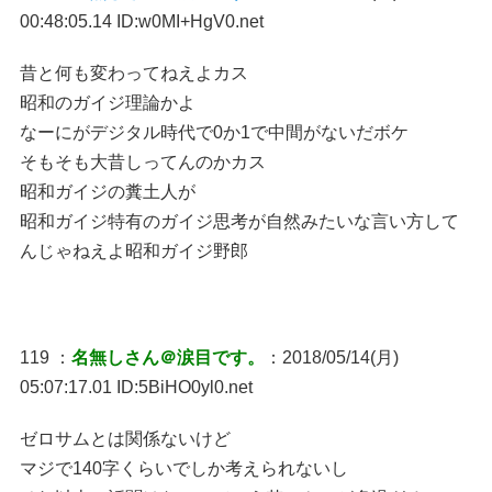
00:48:05.14 ID:w0MI+HgV0.net
昔と何も変わってねえよカス
昭和のガイジ理論かよ
なーにがデジタル時代で0か1で中間がないだボケ
そもそも大昔しってんのかカス
昭和ガイジの糞土人が
昭和ガイジ特有のガイジ思考が自然みたいな言い方して
んじゃねえよ昭和ガイジ野郎
119 ：
名無しさん＠涙目です。
：2018/05/14(月)
05:07:17.01 ID:5BiHO0yl0.net
ゼロサムとは関係ないけど
マジで140字くらいでしか考えられないし