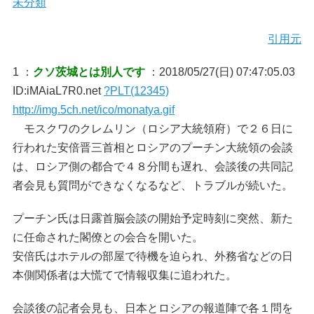
未分類
引用元
1 ：
クソ茨城とは別人です
：2018/05/27(日) 07:47:05.03
ID:iMAiaL7R0.net
?PLT(12345)
http://img.5ch.net/ico/monatya.gif
モスクワのクレムリン（ロシア大統領府）で２６日に
行われた安倍晋三首相とロシアのプーチン大統領の会談
は、ロシア側の都合で４８分間も遅れ、会談後の共同記
者会見も質問ができなくなるなど、トラブルが続いた。
プーチン氏は日露首脳会談の開始予定時刻に突然、新た
に任命された閣僚との会合を開いた。
安倍氏はホテルの部屋で待機を迫られ、外務省などの日
本側関係者は大慌てで情報収集に追われた。
会談後の記者会見も、日本とロシアの報道陣で各１問を