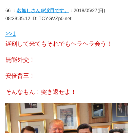
66 ：
名無しさん＠涙目です。
：2018/05/27(日)
08:28:35.12 ID:iTCYGVZp0.net
>>1
遅刻して来てもそれでもヘラヘラ会う！
無能外交！
安倍晋三！
そんなもん！突き返せよ！