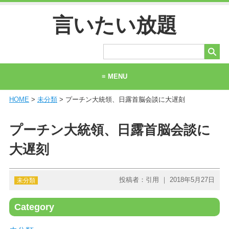
言いたい放題
≡ MENU
HOME
>
未分類
> プーチン大統領、日露首脳会談に大遅刻
ホーム
当サイトについて
プーチン大統領、日露首脳会談に
お問い合わせ
大遅刻
投稿者：引用 ｜ 2018年5月27日
未分類
Category