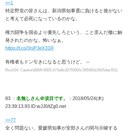
>>1
特定野党の皆さんは、新潟県知事選に負けると後がない
と考えて必死になっているのかな。
権力闘争を国会より優先しろという、こと歪んだ檄に触
発されたのかな。怖いなぁ。
https://t.co/3niPJeX31R
有権者もドン引きになると思うけど。
👀
Rock54: Caution(BBR-MD5:b73a9cd27f0065c395082e3925dacf01)
83 ：
名無しさん＠涙目です。
：2018/05/24(木)
23:39:13.93 ID:wJJ0/tZg0.net
>>77
全く問題ない。愛媛県知事が安部さんの関与示唆する