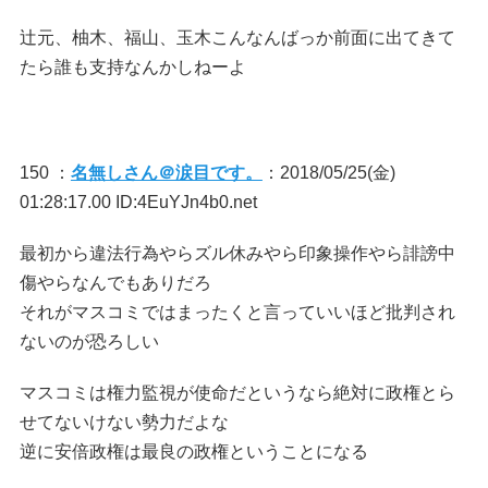
辻元、柚木、福山、玉木こんなんばっか前面に出てきて
たら誰も支持なんかしねーよ
150 ：
名無しさん＠涙目です。
：2018/05/25(金)
01:28:17.00 ID:4EuYJn4b0.net
最初から違法行為やらズル休みやら印象操作やら誹謗中
傷やらなんでもありだろ
それがマスコミではまったくと言っていいほど批判され
ないのが恐ろしい
マスコミは権力監視が使命だというなら絶対に政権とら
せてないけない勢力だよな
逆に安倍政権は最良の政権ということになる