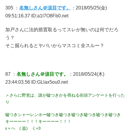
305 ：
名無しさん＠涙目です。
：2018/05/25(金)
09:51:16.37 ID:a1l7O8Fb0.net
加戸さんに法的措置取るってスレが無いのは何でだろ
う？
そこ掘られるとヤバいからマスコミ全スルー？
87 ：
名無しさん＠涙目です。
：2018/05/24(木)
23:44:03.56 ID:GLlax5ou0.net
＞さらに野党は、誰が嘘つきかを尋ねる街頭アンケートを行った
り
嘘つきシャーレンホー嘘つき嘘つき嘘つき嘘つき嘘つき嘘つき
キーーーー！！！キーーーー！！！
ε＝へ ( 益) く=3