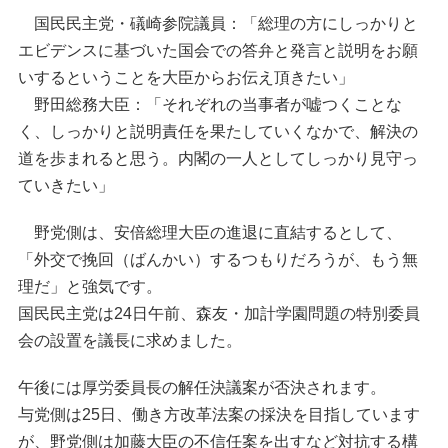
国民民主党・礒崎参院議員：「総理の方にしっかりと
エビデンスに基づいた国会での答弁と発言と説明をお願
いするということを大臣からお伝え頂きたい」
野田総務大臣：「それぞれの当事者が嘘つくことな
く、しっかりと説明責任を果たしていくなかで、解決の
道を歩まれると思う。内閣の一人としてしっかり見守っ
ていきたい」
野党側は、安倍総理大臣の進退に直結するとして、
「外交で挽回（ばんかい）するつもりだろうが、もう無
理だ」と強気です。
国民民主党は24日午前、森友・加計学園問題の特別委員
会の設置を議長に求めました。
午後には厚労委員長の解任決議案が否決されます。
与党側は25日、働き方改革法案の採決を目指しています
が、野党側は加藤大臣の不信任案を出すなど対抗する構