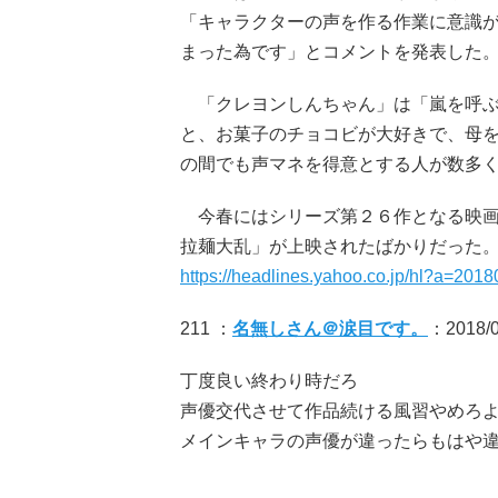
「キャラクターの声を作る作業に意識
まった為です」とコメントを発表した
「クレヨンしんちゃん」は「嵐を呼ぶ
と、お菓子のチョコビが大好きで、母
の間でも声マネを得意とする人が数多
今春にはシリーズ第２６作となる映画
拉麺大乱」が上映されたばかりだった
https://headlines.yahoo.co.jp/hl?a=201
211 ：
名無しさん＠涙目です。
：2018/06
丁度良い終わり時だろ
声優交代させて作品続ける風習やめろ
メインキャラの声優が違ったらもはや