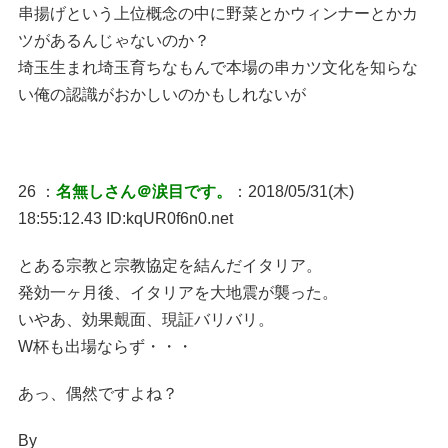
串揚げという上位概念の中に野菜とかウィンナーとかカ
ツがあるんじゃないのか？
埼玉生まれ埼玉育ちなもんで本場の串カツ文化を知らな
い俺の認識がおかしいのかもしれないが
26 ：
名無しさん＠涙目です。
：2018/05/31(木)
18:55:12.43 ID:kqUR0f6n0.net
とある宗教と宗教協定を結んだイタリア。
発効一ヶ月後、イタリアを大地震が襲った。
いやあ、効果覿面、現証バリバリ。
W杯も出場ならず・・・
あっ、偶然ですよね？
By