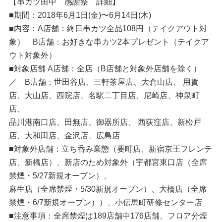
【串カツ田中 感謝祭 詳細】
■期間：2018年6月1日(金)〜6月14日(木)
■内容：A店舗：終日串カツ全品108円（テイクアウト対
象） B店舗：お好きな串カツ2本プレゼント（テイクア
ウト対象外）
■対象店舗 A店舗：全店（B店舗と対象外店舗を除く）
／ B店舗：世田谷店、三軒茶屋店、大倉山店、 用賀
店、大山店、西院店、名駅二丁目店、尼崎店、神泉町
店、
品川港南口店、田無店、御器所店、 西荻窪店、新松戸
店、大和田店、金沢店、広島店
■対象外店舗：立ち呑み業態（要町店、新宿京王フレンテ
店、新橋店）、新店のため対象外（宇都宮東口店（全席
禁煙・5/27新規オープン）、
麻生店（全席禁煙・5/30新規オープン）、大橋店（全席
禁煙・6/7新規オープン））、小伝馬町研修センター店
■注意事項：全席禁煙は189店舗中176店舗、フロア分煙