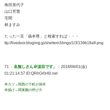
角田美代子
山口芳寛
宅間
林ますみ
たった一言「偽本尊」と検索すれば・・・
ttp://livedoor.blogimg.jp/sheltem3/imgs/1/3/139b18a9.png
71 ：
名無しさん＠涙目です。
：2018/06/01(金)
01:21:14.57 ID:QRhGr0r40.net
串カツ→関西の下町が発祥
串揚げ→関東圏の呼び方