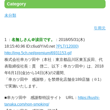
Category
未分類
引用元
1 ：
名無しさん＠涙目です。
：2018/05/31(木)
18:15:40.96 ID:c6ud/Y/v0.net
?PLT(12000)
http://img.5ch.net/premium/6931153.gif
株式会社串カツ田中（本社：東京都品川区東五反田、代
表取締役社長：貫 啓二、以下：串カツ田中）は、2018
年6月1日(金)から14日(木)の2週間、
「串カツ田中 感謝祭」を禁煙化店舗全189店舗（※1）
で実施いたします。
■串カツ田中 感謝祭特設サイト URL：
https://kushi-
tanaka.com/non-smoking/