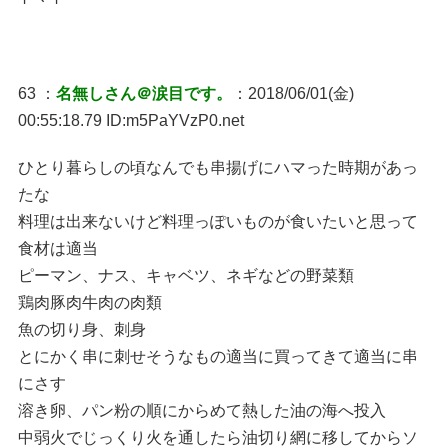
63 ：
名無しさん＠涙目です。
：2018/06/01(金)
00:55:18.79 ID:m5PaYVzP0.net
ひとり暮らしの頃なんでも串揚げにハマった時期があっ
たな
料理は出来ないけど料理っぽいものが食いたいと思って
食材は適当
ピーマン、ナス、キャベツ、ネギなどの野菜類
鶏肉豚肉牛肉の肉類
魚の切り身、刺身
とにかく串に刺せそうなもの適当に買ってきて適当に串
にさす
溶き卵、パン粉の順にからめて熱した油の海へ投入
中弱火でじっくり火を通したら油切り網に移してからソ