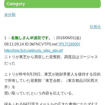
Category
未分類
引用元
1 ：
名無しさん＠涙目です。
：2018/06/01(金)
09:11:29.14 ID:3kFNCVTP0.net
?PLT(16930)
http://img.5ch.net/ico/u_giko_ebi.gif
ニトリが東芝から買収した迎賓館、調度品はゴージャス
だった
ニトリが昨年9月29日、東芝が政財界要人を接待する目的
で所有していた迎賓館「東芝会館」（東京都品川区西大
井）を
買い取っていたという内容を伝えている。
緑あふれる6422平方メートルの広大な敷地にたたずむ2