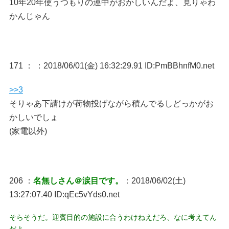
10年20年使うつもりの連中がおかしいんだよ、見りゃわ
かんじゃん
171 ：
：2018/06/01(金) 16:32:29.91 ID:PmBBhnfM0.net
>>3
そりゃあ下請けが荷物投げながら積んでるしどっかがお
かしいでしょ
(家電以外)
206 ：
名無しさん＠涙目です。
：2018/06/02(土)
13:27:07.40 ID:qEc5vYds0.net
そらそうだ。迎賓目的の施設に合うわけねえだろ、なに考えてん
だよ…