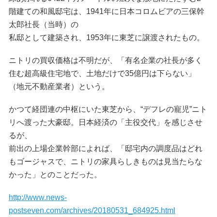
階建ての和風邸宅は、1941年に日本コロムビアの三保幹
太郎社長（当時）の
私邸として建築され、1953年に東芝に譲渡されたもの。
ニトリの買収価格は不明だが、「有名企業の社長が多く
住む超高級住宅地で、土地だけで35億円は下らない」
（地元不動産業者）という。
かつて経団連の中枢にいた東芝から、“デフレの寵児”ニト
リへ渡った大豪邸。日本経済の「主役交代」を感じさせ
るが、
前出の上場企業幹部によれば、「邸宅内の調度品はどれ
もゴージャスで、ニトリの家具らしきものは見当たらな
かった」とのことだった。
http://www.news-
postseven.com/archives/20180531_684925.html