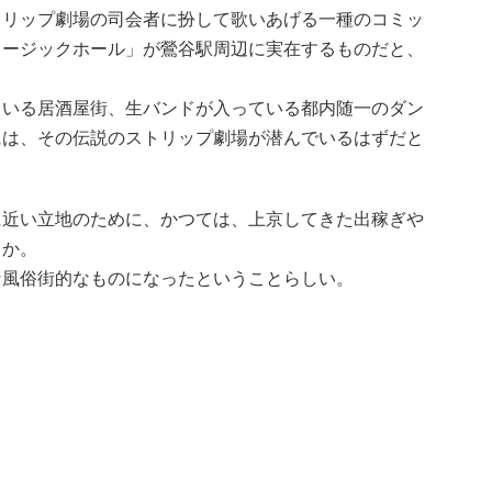
トリップ劇場の司会者に扮して歌いあげる一種のコミッ
ュージックホール」が鶯谷駅周辺に実在するものだと、
ている居酒屋街、生バンドが入っている都内随一のダン
には、その伝説のストリップ劇場が潜んでいるはずだと
近い立地のために、かつては、上京してきた出稼ぎや
とか。
な風俗街的なものになったということらしい。