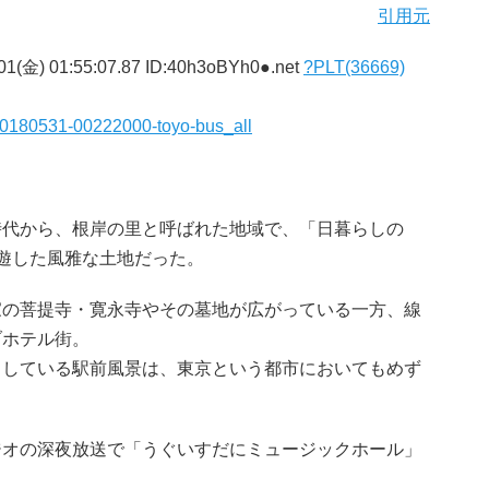
引用元
01(金) 01:55:07.87 ID:40h3oBYh0●.net
?PLT(36669)
a=20180531-00222000-toyo-bus_all
代から、根岸の里と呼ばれた地域で、「日暮らしの
遊した風雅な土地だった。
の菩提寺・寛永寺やその墓地が広がっている一方、線
ブホテル街。
りしている駅前風景は、東京という都市においてもめず
オの深夜放送で「うぐいすだにミュージックホール」