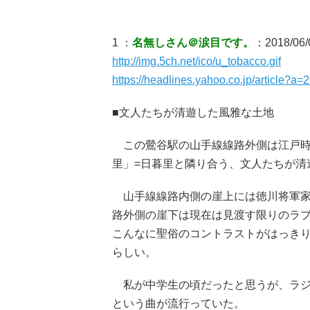
1 ：
名無しさん＠涙目です。
：2018/06/
http://img.5ch.net/ico/u_tobacco.gif
https://headlines.yahoo.co.jp/article?
■文人たちが清遊した風雅な土地
この鶯谷駅の山手線線路外側は江戸時
里」=日暮里と隣り合う、文人たちが清
山手線線路内側の崖上には徳川将軍家
路外側の崖下は現在は見渡す限りのラ
こんなに聖俗のコントラストがはっき
らしい。
私が中学生の頃だったと思うが、ラジ
という曲が流行っていた。