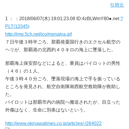
引用元
1 ：
：2018/06/07(木) 19:01:23.08 ID:4zBLWmY80●.net
?
PLT(13345)
http://img.5ch.net/ico/monatya.gif
７日午後３時半ごろ、那覇発粟国行きのエクセル航空の
ヘリが、那覇港の北西約４０キロの海上に墜落した。
那覇海上保安部などによると、乗員はパイロットの男性
（４６）の１人。
午後３時４０分ごろ、墜落現場の海上で手を振っている
ところを発見され、航空自衛隊南西航空救助隊が救助し
た。
パイロットは那覇市内の病院へ搬送されたが、目立った
外傷はなく、生命に別条はないという。
http://www.okinawatimes.co.jp/articles/-/264022