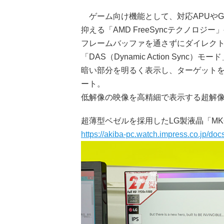
ゲーム向け機能として、対応APUやG
抑える「AMD FreeSyncテクノロジー
フレームバッファを通さずにダイレク
「DAS（Dynamic Action Sync）モー
暗い部分を明るく表示し、ターゲット
ート。
低解像の映像を高精細で表示する超解像技術「
超薄型ベゼルを採用したLG製液晶「MK6
https://akiba-pc.watch.impress.co.jp/d