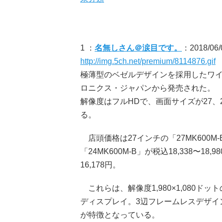
1 ：
名無しさん＠涙目です。
：2018/06/0
http://img.5ch.net/premium/8114876.gif
極薄型のベゼルデザインを採用したワイ
ロニクス・ジャパンから発売された。
解像度はフルHDで、画面サイズが27、2
る。
店頭価格は27インチの「27MK600M-B」
「24MK600M-B」が税込18,338〜18,
16,178円。
これらは、解像度1,980×1,080ド
ディスプレイ。3辺フレームレスデザイ
が特徴となっている。