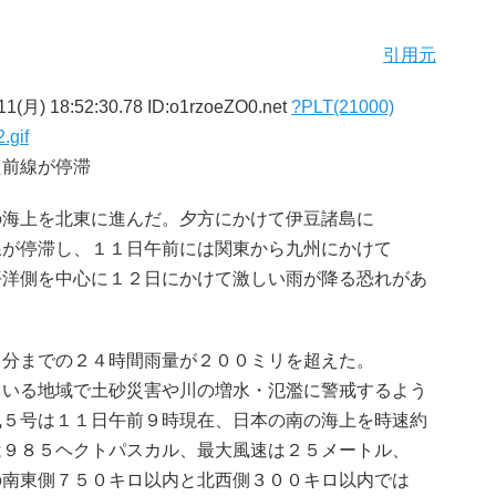
引用元
1(月) 18:52:30.78 ID:o1rzoeZO0.net
?PLT(21000)
.gif
た前線が停滞
海上を北東に進んだ。夕方にかけて伊豆諸島に
線が停滞し、１１日午前には関東から九州にかけて
平洋側を中心に１２日にかけて激しい雨が降る恐れがあ
分までの２４時間雨量が２００ミリを超えた。
ている地域で土砂災害や川の増水・氾濫に警戒するよう
風５号は１１日午前９時現在、日本の南の海上を時速約
は９８５ヘクトパスカル、最大風速は２５メートル、
の南東側７５０キロ以内と北西側３００キロ以内では