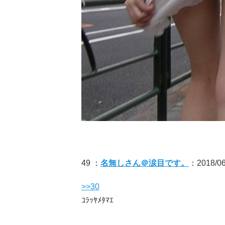
49 ：
名無しさん＠涙目です。
：2018/06
>>30
ｺﾗｯﾔﾒﾀﾏｴ