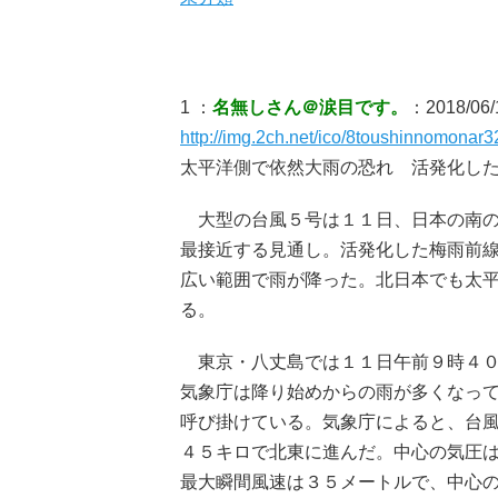
1 ：
名無しさん＠涙目です。
：2018/06/1
http://img.2ch.net/ico/8toushinnomonar32
太平洋側で依然大雨の恐れ 活発化し
大型の台風５号は１１日、日本の南の
最接近する見通し。活発化した梅雨前
広い範囲で雨が降った。北日本でも太
る。
東京・八丈島では１１日午前９時４０
気象庁は降り始めからの雨が多くなっ
呼び掛けている。気象庁によると、台
４５キロで北東に進んだ。中心の気圧
最大瞬間風速は３５メートルで、中心