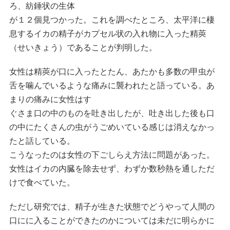
ろ、紡錘状の生体
が１２個見つかった。これを調べたところ、太平洋に棲
息するイカの精子がカプセル状の入れ物に入った精莢
（せいきょう）であることが判明した。
女性は精莢が口に入ったとたん、あたかも多数の甲虫が
舌を噛んでいるような痛みに襲われたと語っている。あ
まりの痛みに女性はす
ぐさま口の中のものを吐き出したが、吐き出した後も口
の中にたくさんの虫がうごめいている感じは消えなかっ
たと話している。
こうなったのは女性の下ごしらえ方法に問題があった。
女性はイカの内臓を除去せず、わずか数秒熱を通しただ
けで食べていた。
ただし研究では、精子が生きた状態でどうやって人間の
口にに入ることができたのかについては未だに明らかに