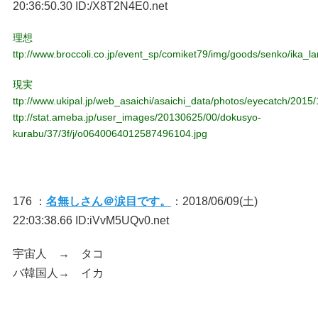
20:36:50.30 ID:/X8T2N4E0.net
理想
ttp://www.broccoli.co.jp/event_sp/comiket79/img/goods/senko/ika_la
現実
ttp://www.ukipal.jp/web_asaichi/asaichi_data/photos/eyecatch/201
ttp://stat.ameba.jp/user_images/20130625/00/dokusyo-
kurabu/37/3f/j/o0640064012587496104.jpg
176 ：
名無しさん＠涙目です。
：2018/06/09(土)
22:03:38.66 ID:iVvM5UQv0.net
宇宙人 → タコ
バ韓国人→ イカ