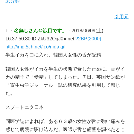
未分類
引用元
1 ：
名無しさん＠涙目です。
：2018/06/09(土)
16:37:50.80 ID:ZkU32OqJ0●.net
?2BP(2000)
http://img.5ch.net/ico/nida.gif
半生イカを口に入れ、韓国人女性の舌が受精
韓国人女性がイカを半生の状態で食したために、舌がイ
カの精子で「受精」してしまった。７日、英国サン紙が
「寄生虫学ジャーナル」誌の研究結果を引用して報じ
た。
スプートニク日本
同医学誌によれば、ある６３歳の女性が舌に強い痛みを
感じて病院に駆け込んだ。医師が舌と歯茎を調べたとこ