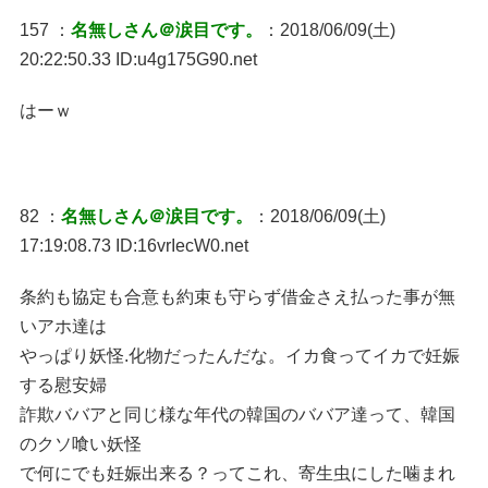
157 ：
名無しさん＠涙目です。
：2018/06/09(土)
20:22:50.33 ID:u4g175G90.net
はーｗ
82 ：
名無しさん＠涙目です。
：2018/06/09(土)
17:19:08.73 ID:16vrIecW0.net
条約も協定も合意も約束も守らず借金さえ払った事が無
いアホ達は
やっぱり妖怪.化物だったんだな。イカ食ってイカで妊娠
する慰安婦
詐欺ババアと同じ様な年代の韓国のババア達って、韓国
のクソ喰い妖怪
で何にでも妊娠出来る？ってこれ、寄生虫にした噛まれ