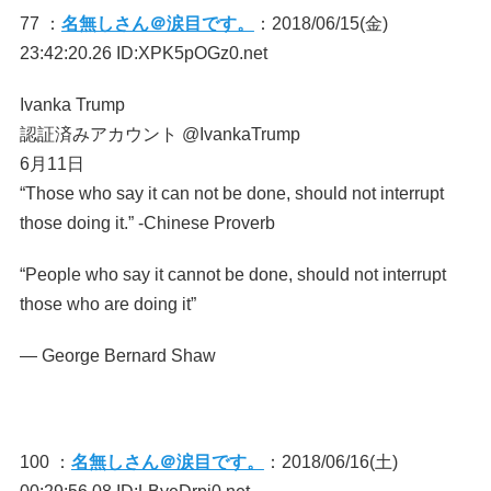
77 ：
名無しさん＠涙目です。
：2018/06/15(金)
23:42:20.26 ID:XPK5pOGz0.net
Ivanka Trump
‏認証済みアカウント @IvankaTrump
6月11日
“Those who say it can not be done, should not interrupt
those doing it.” -Chinese Proverb
“People who say it cannot be done, should not interrupt
those who are doing it”
― George Bernard Shaw
100 ：
名無しさん＠涙目です。
：2018/06/16(土)