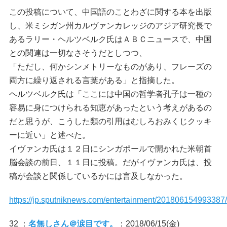
この投稿について、中国語のことわざに関する本を出版
し、米ミシガン州カルヴァンカレッジのアジア研究長で
あるラリー・ヘルツベルク氏はＡＢＣニュースで、中国
との関連は一切なさそうだとしつつ、
「ただし、何かシンメトリーなものがあり、フレーズの
両方に繰り返される言葉がある」と指摘した。
ヘルツベルク氏は「ここには中国の哲学者孔子は一種の
容易に身につけられる知恵があったという考えがあるの
だと思うが、こうした類の引用はむしろおみくじクッキ
ーに近い」と述べた。
イヴァンカ氏は１２日にシンガポールで開かれた米朝首
脳会談の前日、１１日に投稿。だがイヴァンカ氏は、投
稿が会談と関係しているかには言及しなかった。
https://jp.sputniknews.com/entertainment/201806154993387/
32 ：
名無しさん＠涙目です。
：2018/06/15(金)