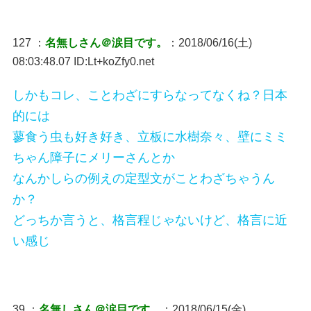
127 ：
名無しさん＠涙目です。
：2018/06/16(土)
08:03:48.07 ID:Lt+koZfy0.net
しかもコレ、ことわざにすらなってなくね？日本
的には
蓼食う虫も好き好き、立板に水樹奈々、壁にミミ
ちゃん障子にメリーさんとか
なんかしらの例えの定型文がことわざちゃうん
か？
どっちか言うと、格言程じゃないけど、格言に近
い感じ
39 ：
名無しさん＠涙目です。
：2018/06/15(金)