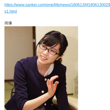
https://www.sankei.com/smp/life/news/180613/lif1806130029
s1.html
画像