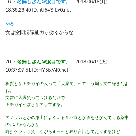
16 ：
名無しさん＠涙目です。
：2018/06/18(月)
18:36:26.40 ID:nU54SrLv0.net
>>5
女は空間認識能力が劣るからな
70 ：
名無しさん＠涙目です。
：2018/06/19(火)
10:37:07.51 ID:HY5fxV/l0.net
糖質とかキチガイの人って「大爆笑」っていう煽り文句好きだよ
ね。
文書に大爆笑ってつけるだけで
キチガイっぽさがアップする。
アメリカとかの路上によくいるタバコとか酒をせがんでくる薬中
のババァなんかが
時折ケラケラ笑いながらずーっと独り言話してたりするけど