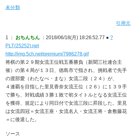
未分類
引用元
1 ：
おちんちん
：2018/06/18(月) 18:26:52.77 ●
?
PLT(25252).net
http://img.5ch.net/premium/7986278.gif
将棋の第２９期女流王位戦五番勝負（新聞三社連合主
催）の第４局が１３日、徳島市で指され、挑戦者で先手
の渡部愛（わたなべ・まな）女流二段（２４）が、
４連覇を目指した里見香奈女流王位（２６）に１３９手
で勝ち、対戦成績３勝１敗で初タイトルとなる女流王位
を獲得、規定により同日付で女流三段に昇段した。里見
は女流四冠＝女流王座・女流名人・女流王将・倉敷藤花
＝に後退した。
ソース