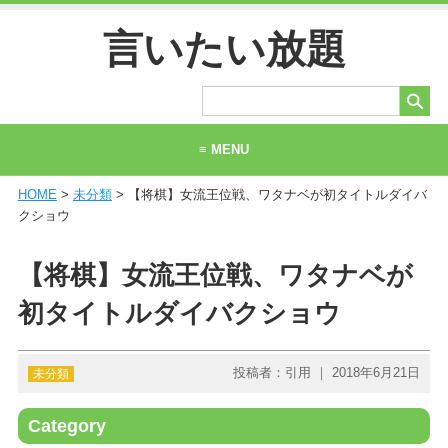
言いたい放題
≡ MENU
HOME
>
未分類
> 【将棋】女流王位戦、ワタナベが初タイトルダイバ
ホーム
クショウ
当サイトについて
【将棋】女流王位戦、ワタナベが
お問い合わせ
初タイトルダイバクショウ
投稿者：引用 ｜ 2018年6月21日
未分類
Category