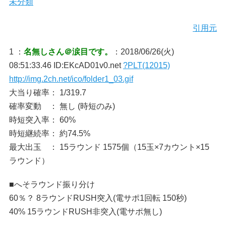
未分類
引用元
1 ：
名無しさん＠涙目です。
：2018/06/26(火)
08:51:33.46 ID:EKcAD01v0.net
?PLT(12015)
http://img.2ch.net/ico/folder1_03.gif
大当り確率： 1/319.7
確率変動 ： 無し (時短のみ)
時短突入率： 60%
時短継続率： 約74.5%
最大出玉 ： 15ラウンド 1575個（15玉×7カウント×15
ラウンド）
■へそラウンド振り分け
60％？ 8ラウンドRUSH突入(電サポ1回転 150秒)
40% 15ラウンドRUSH非突入(電サポ無し)