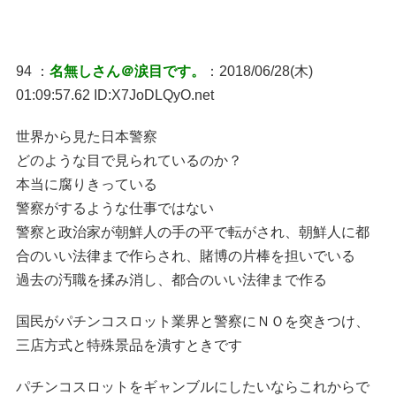
94 ：
名無しさん＠涙目です。
：2018/06/28(木)
01:09:57.62 ID:X7JoDLQyO.net
世界から見た日本警察
どのような目で見られているのか？
本当に腐りきっている
警察がするような仕事ではない
警察と政治家が朝鮮人の手の平で転がされ、朝鮮人に都
合のいい法律まで作らされ、賭博の片棒を担いでいる
過去の汚職を揉み消し、都合のいい法律まで作る
国民がパチンコスロット業界と警察にＮＯを突きつけ、
三店方式と特殊景品を潰すときです
パチンコスロットをギャンブルにしたいならこれからで