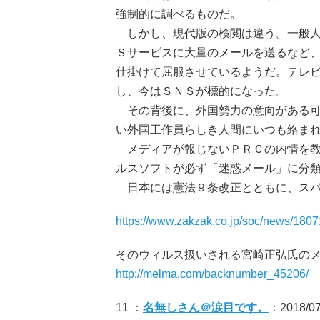
強制的に調べるものだ。
しかし、現代版の検閲は違う。一般人
Ｓサービスに大量のメールを送るなど
仕掛けて屈服させているようだ。テレ
し、今はＳＮＳが標的になった。
その背後に、外国勢力の意向がある可
い外国工作員らしき人間にいつも絡ま
メディアが報じないＰＲＣの内情を教
ルスソフトが必ず「迷惑メール」に分
日本には憲法９条改正とともに、スパ
https://www.zakzak.co.jp/soc/news/180
そのウィルス扱いされる宮崎正弘氏の
http://melma.com/backnumber_45206/
11 ：
名無しさん＠涙目です。
：2018/07/