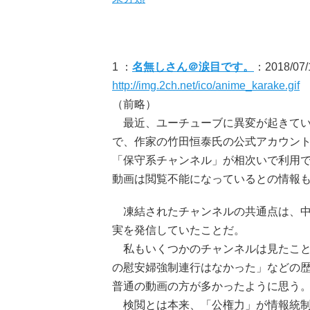
1 ：
名無しさん＠涙目です。
：2018/07/1
http://img.2ch.net/ico/anime_karake.gif
（前略）
最近、ユーチューブに異変が起きてい
で、作家の竹田恒泰氏の公式アカウン
「保守系チャンネル」が相次いで利用
動画は閲覧不能になっているとの情報
凍結されたチャンネルの共通点は、中
実を発信していたことだ。
私もいくつかのチャンネルは見たこと
の慰安婦強制連行はなかった」などの
普通の動画の方が多かったように思う
検閲とは本来、「公権力」が情報統制