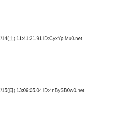
14(土) 11:41:21.91 ID:CyxYplMu0.net
。
/15(日) 13:09:05.04 ID:4nBySB0w0.net