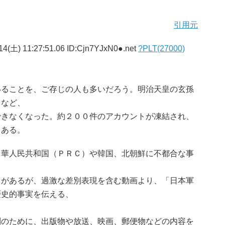
引用元
4(土) 11:27:51.06 ID:Cjn7YJxN0●.net
?PLT(27000)
ることを、ご存じの人も多いだろう。明治天皇の玄孫
トなど、
できなくなった。約２００件のアカウントが凍結され、
もある。
華人民共和国（ＰＲＣ）や韓国、北朝鮮に不都合な事
があるが、過激な差別表現を含む動画より、「日本軍
歴史的事実を伝える、
。
のために、出版物や放送、映画、郵便物などの内容を