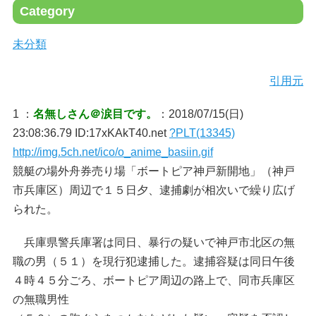
Category
未分類
引用元
1 ：
名無しさん＠涙目です。
：2018/07/15(日)
23:08:36.79 ID:17xKAkT40.net
?PLT(13345)
http://img.5ch.net/ico/o_anime_basiin.gif
競艇の場外舟券売り場「ボートピア神戸新開地」（神戸
市兵庫区）周辺で１５日夕、逮捕劇が相次いで繰り広げ
られた。
兵庫県警兵庫署は同日、暴行の疑いで神戸市北区の無
職の男（５１）を現行犯逮捕した。逮捕容疑は同日午後
４時４５分ごろ、ボートピア周辺の路上で、同市兵庫区
の無職男性