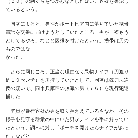
（５０）の胸ぐらをつかむなどした疑い。容疑を否認し
ているという。
同署によると、男性がボートピア内に落ちていた携帯
電話を交番に届けようとしていたところ、男が「盗もう
としてるやろ」などと因縁を付けたという。携帯は男の
ものではな
かった。
さらに同じころ、正当な理由なく果物ナイフ（刃渡り
約１０センチ）を所持していたとして、同署は銃刀法違
反の疑いで、同市兵庫区の無職の男（７６）を現行犯逮
捕した。
署員が暴行容疑の男を取り押さえているさなか、その
様子を見守る群衆の中にいた男がナイフを手に持ってい
たという。調べに対し「ポーチを開けたらナイフがあっ
た」などと