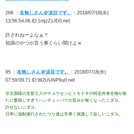
266 ：
名無しさん＠涙目です。
：2018/07/18(水)
13:56:54.06 ID:1mjzZzJD0.net
許されねーよなぁ？
祖国のやつが言う事ぐらい聞けよｗ
95 ：
名無しさん＠涙目です。
：2018/07/18(水)
07:59:09.71 ID:W2UUNP6u0.net
宗主国様の支那土人やチョウセンヒトモドキの特定外来生物が新
たに繁殖しすぎてハンチョッパリの旨みが無くなったニダヨ。
許せないニダヨ。
日帝に強制連行されたウリ達は手厚く保護して欲しいニダヨ。