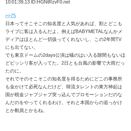
10:01:39.13 ID:HGNtRzvF0.net
>>75
日本ってそこそこの知名度と人気があれば、割とどこも
ライブに客は入るんだよ。例えばBABYMETALなんかメ
ディアはほとんど一切扱ってくれないし、この2年間TV
にも出てない。
でも東京ドームの2days公演は蟻のはい入る隙間もないほ
どビッシリ客が入ってた。2日とも台風の影響で大雨だっ
たのに。
それでそのそこそこの知名度を得るためにどこの事務所
も金かけて必死なんだけど、韓流タレントの東方神起は
国が税金ジャブジャブ突っ込んでプロモーションだのな
んだのをやってくれるわけ。それと本国からの追っかけ
とか動員とかもね。