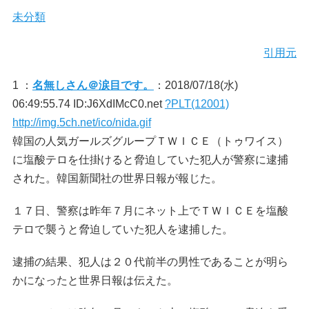
未分類
引用元
1 ：
名無しさん＠涙目です。
：2018/07/18(水)
06:49:55.74 ID:J6XdIMcC0.net
?PLT(12001)
http://img.5ch.net/ico/nida.gif
韓国の人気ガールズグループＴＷＩＣＥ（トゥワイス）
に塩酸テロを仕掛けると脅迫していた犯人が警察に逮捕
された。韓国新聞社の世界日報が報じた。
１７日、警察は昨年７月にネット上でＴＷＩＣＥを塩酸
テロで襲うと脅迫していた犯人を逮捕した。
逮捕の結果、犯人は２０代前半の男性であることが明ら
かになったと世界日報は伝えた。