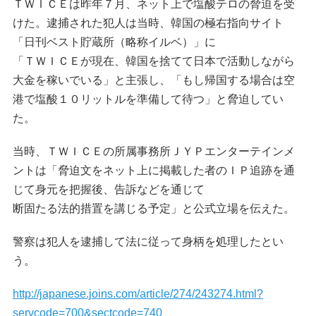
ＴＷＩＣＥは昨年７月、ネット上で塩酸テロの脅迫を受
けた。逮捕された犯人は当時、韓国の極右指向サイト
「日刊ベスト貯蔵所（略称イルベ）」に
「ＴＷＩＣＥが現在、韓国を捨てて日本で活動しながら
大金を稼いでいる」と主張し、「もし帰国する場合は空
港で塩酸１０リットルを準備して待つ」と脅迫してい
た。
当時、ＴＷＩＣＥの所属事務所ＪＹＰエンターテインメ
ントは「脅迫文をネット上に掲載した者のＩＰ追跡を通
じて身元を把握後、告訴などを通じて
断固たる法的措置を講じる予定」と公式立場を伝えた。
警察は犯人を逮捕して法に従って身柄を処理したとい
う。
http://japanese.joins.com/article/274/243274.html?
servcode=700&sectcode=740