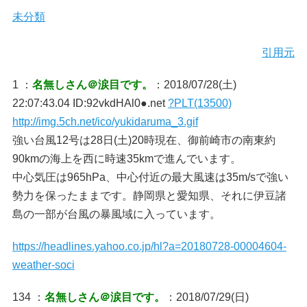
未分類
引用元
1 ：
名無しさん＠涙目です。
：2018/07/28(土)
22:07:43.04 ID:92vkdHAl0●.net
?PLT(13500)
http://img.5ch.net/ico/yukidaruma_3.gif
強い台風12号は28日(土)20時現在、御前崎市の南東約
90kmの海上を西に時速35kmで進んでいます。
中心気圧は965hPa、中心付近の最大風速は35m/sで強い
勢力を保ったままです。静岡県と愛知県、それに伊豆諸
島の一部が台風の暴風域に入っています。
https://headlines.yahoo.co.jp/hl?a=20180728-00004604-
weather-soci
134 ：
名無しさん＠涙目です。
：2018/07/29(日)