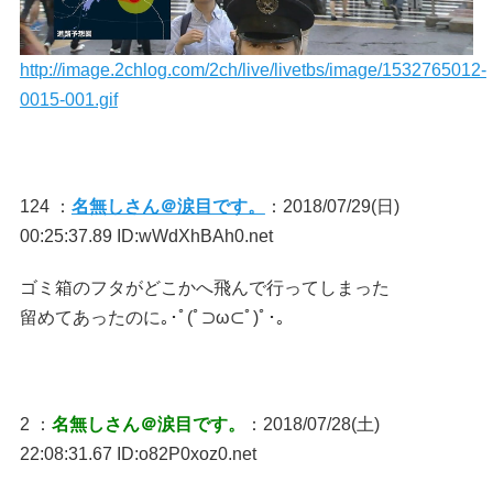
http://image.2chlog.com/2ch/live/livetbs/image/1532765012-
0015-001.gif
124 ：
名無しさん＠涙目です。
：2018/07/29(日)
00:25:37.89 ID:wWdXhBAh0.net
ゴミ箱のフタがどこかへ飛んで行ってしまった
留めてあったのに｡･ﾟ(ﾟ⊃ω⊂ﾟ)ﾟ･｡
2 ：
名無しさん＠涙目です。
：2018/07/28(土)
22:08:31.67 ID:o82P0xoz0.net