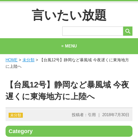
言いたい放題
≡ MENU
HOME
>
未分類
> 【台風12号】静岡など暴風域 今夜遅くに東海地方
ホーム
に上陸へ
当サイトについて
【台風12号】静岡など暴風域 今夜
お問い合わせ
遅くに東海地方に上陸へ
投稿者：引用 ｜ 2018年7月30日
未分類
Category