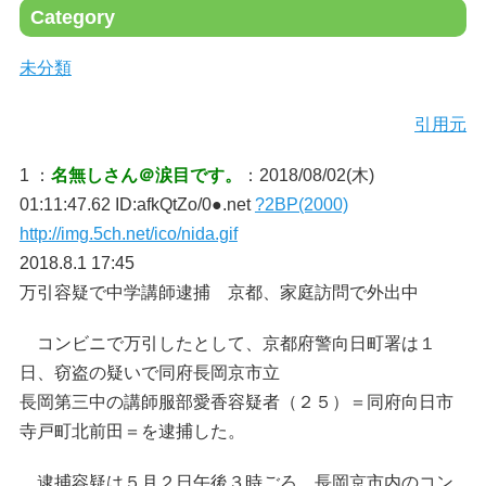
Category
未分類
引用元
1 ：
名無しさん＠涙目です。
：2018/08/02(木)
01:11:47.62 ID:afkQtZo/0●.net
?2BP(2000)
http://img.5ch.net/ico/nida.gif
2018.8.1 17:45
万引容疑で中学講師逮捕 京都、家庭訪問で外出中
コンビニで万引したとして、京都府警向日町署は１
日、窃盗の疑いで同府長岡京市立
長岡第三中の講師服部愛香容疑者（２５）＝同府向日市
寺戸町北前田＝を逮捕した。
逮捕容疑は５月２日午後３時ごろ、長岡京市内のコン