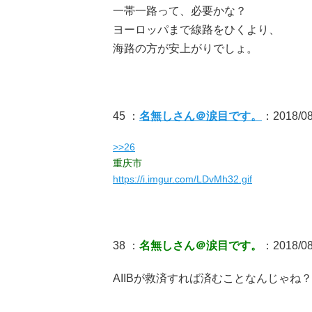
一帯一路って、必要かな？
ヨーロッパまで線路をひくより、
海路の方が安上がりでしょ。
45 ：
名無しさん＠涙目です。
：2018/08/
>>26
重庆市
https://i.imgur.com/LDvMh32.gif
38 ：
名無しさん＠涙目です。
：2018/08
AIIBが救済すれば済むことなんじゃね？