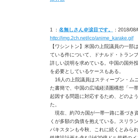
1 ：
名無しさん＠涙目です。
：2018/08/
http://img.2ch.net/ico/anime_karake.gif
【ワシントン】米国の上院議員の一部
ている件について、ドナルド・トラン
詳しい説明を求めている。中国の国外
を必要としているケースもある。
16人の上院議員はスティーブン・ム
た書簡で、中国の広域経済圏構想「一帯
起因する問題に対応するため、どのよう
た。
現在、約70カ国が一帯一路に基づき
くが多額の負債を抱えている。スリラン
パキスタンも今秋、これに続くとみられ
鉄建設計画を含む計620億ドル規模の