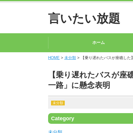
言いたい放題
ホーム
HOME
>
未分類
> 【乗り遅れたバスが座礁した
【乗り遅れたバスが座
一路」に懸念表明
未分類
Category
未分類