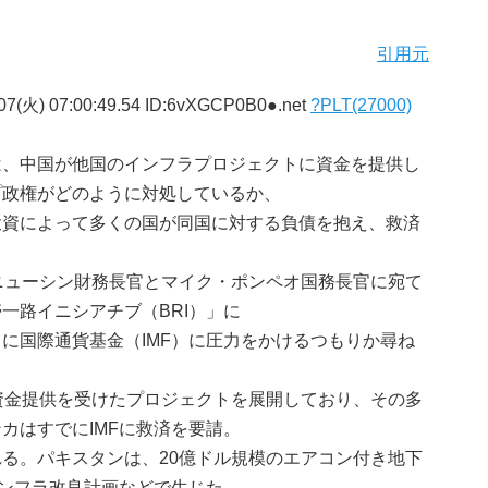
引用元
07(火) 07:00:49.54 ID:6vXGCP0B0●.net
?PLT(27000)
は、中国が他国のインフラプロジェクトに資金を提供し
プ政権がどのように対処しているか、
投資によって多くの国が同国に対する負債を抱え、救済
ニューシン財務長官とマイク・ポンペオ国務長官に宛て
一路イニシアチブ（BRI）」に
に国際通貨基金（IMF）に圧力をかけるつもりか尋ね
資金提供を受けたプロジェクトを展開しており、その多
カはすでにIMFに救済を要請。
る。パキスタンは、20億ドル規模のエアコン付き地下
インフラ改良計画などで生じた