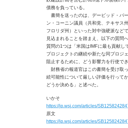
債務を負っている。
書簡を送ったのは、デービッド・パー
ン・コーニン議員（共和党、テキサス
フロリダ州）といった対中強硬派などで
見込まれることを踏まえ、以下の質問
質問の1つは「米国はIMFに最も貢献し
プロジェクトの継続や新たな同プロジ
阻止するために、どう影響力を行使で
財務省の報道官はこの書簡を受け取った
続可能性について厳しい評価を行って
どうか決める」と述べた。
いかそ
https://jp.wsj.com/articles/SB12582
原文
https://jp.wsj.com/articles/SB12582