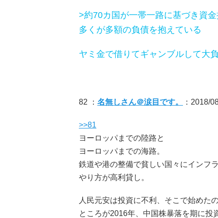
>約70カ国が一帯一路に基づき資
多くが多額の負債を抱えている
ヤミ金で借りてギャンブルして大
82 ：
名無しさん＠涙目です。
：2018/08
>>81
ヨーロッパまでの陸路と
ヨーロッパまでの海路。
鉄道や港の整備で貧しい国々にインフ
やり方が高利貸し。
人民元安は投資に不利、そこで始めたのが
ところが2016年、中国株暴落を期に