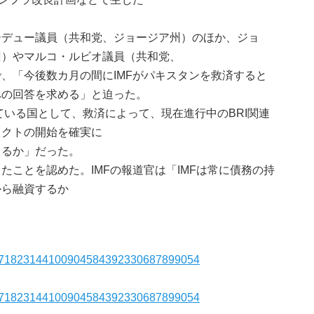
デュー議員（共和党、ジョージア州）のほか、ジョ
州）やマルコ・ルビオ議員（共和党、
、「今後数カ月の間にIMFがパキスタンを救済すると
への回答を求める」と迫った。
ている国として、救済によって、現在進行中のBRI関連
ェクトの開始を確実に
きるか」だった。
ことを認めた。IMFの報道官は「IMFは常に債務の持
から融資するか
428471823144100904584392330687899054
428471823144100904584392330687899054