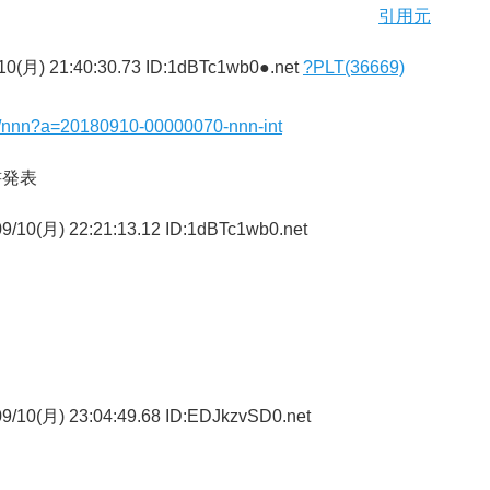
引用元
10(月) 21:40:30.73 ID:1dBTc1wb0●.net
?PLT(36669)
ws/nnn?a=20180910-00000070-nnn-int
書発表
9/10(月) 22:21:13.12 ID:1dBTc1wb0.net
9/10(月) 23:04:49.68 ID:EDJkzvSD0.net