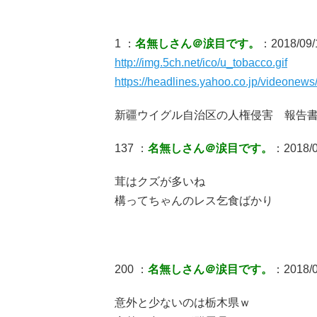
1 ：
名無しさん＠涙目です。
：2018/09/
http://img.5ch.net/ico/u_tobacco.gif
https://headlines.yahoo.co.jp/videone
新疆ウイグル自治区の人権侵害 報告
137 ：
名無しさん＠涙目です。
：2018/0
茸はクズが多いね
構ってちゃんのレス乞食ばかり
200 ：
名無しさん＠涙目です。
：2018/0
意外と少ないのは栃木県ｗ