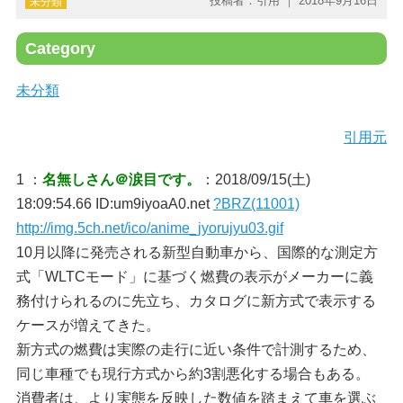
投稿者：引用 ｜ 2018年9月16日
未分類
Category
未分類
引用元
1 ：
名無しさん＠涙目です。
：2018/09/15(土)
18:09:54.66 ID:um9iyoaA0.net
?BRZ(11001)
http://img.5ch.net/ico/anime_jyorujyu03.gif
10月以降に発売される新型自動車から、国際的な測定方
式「WLTCモード」に基づく燃費の表示がメーカーに義
務付けられるのに先立ち、カタログに新方式で表示する
ケースが増えてきた。
新方式の燃費は実際の走行に近い条件で計測するため、
同じ車種でも現行方式から約3割悪化する場合もある。
消費者は、より実態を反映した数値を踏まえて車を選ぶ