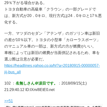
29％下がる場合がある。
トヨタ自動車の高級車「クラウン」の一部グレードで
は、新方式が20．0キロ、現行方式は24．0キロと17％悪
化する。
一方、マツダのセダン「アテンザ」のガソリン車は新旧
の差が10％以下。トヨタの小型車「カローラスポーツ」
のマニュアル車の一部は、新方式の方が燃費がいい。
車種によっては新旧の燃費が当面併記されるため、車を
選ぶ際は注意が必要だ。
https://headlines.yahoo.co.jp/hl?a=20180915-00000057-
jij-bus_all
102 ：
名無しさん＠涙目です。
：2018/09/15(土)
21:29:40.12 ID:lXm/8EtE0.net
>>51