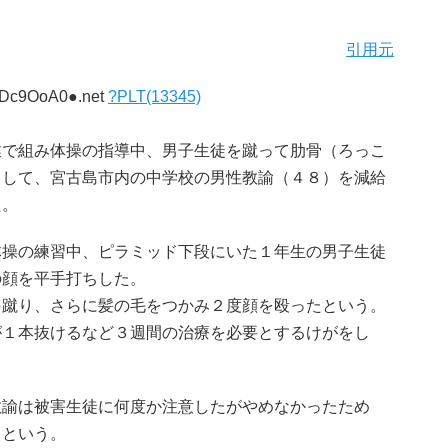
引用元
ozDc9OoA0●.net
?PLT(13345)
業で組み体操の指導中、男子生徒を蹴って肋骨（ろっこ
として、宮古島市内の中学校の男性教諭（４８）を減給
た。
体操の練習中、ピラミッド下段にいた１年生の男子生徒
の顔を平手打ちした。
を蹴り、さらに髪の毛をつかみ２度顔を殴ったという。
が１本抜けるなど３週間の治療を必要とするけがをし
教諭は被害生徒に何度か注意したがやめなかったため
るという。