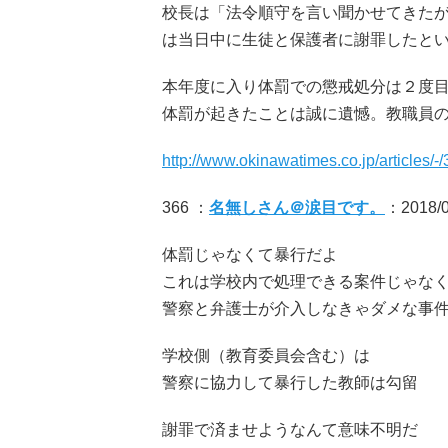
校長は「法令順守を言い聞かせてきた
は当日中に生徒と保護者に謝罪したと
本年度に入り体罰での懲戒処分は２度
体罰が起きたことは誠に遺憾。教職員
http://www.okinawatimes.co.jp/articles/-
366 ：
名無しさん＠涙目です。
：2018/0
体罰じゃなくて暴行だよ
これは学校内で処理できる案件じゃな
警察と弁護士が介入しなきゃダメな事
学校側（教育委員会含む）は
警察に協力して暴行した教師は勾留
謝罪で済ませようなんて意味不明だ