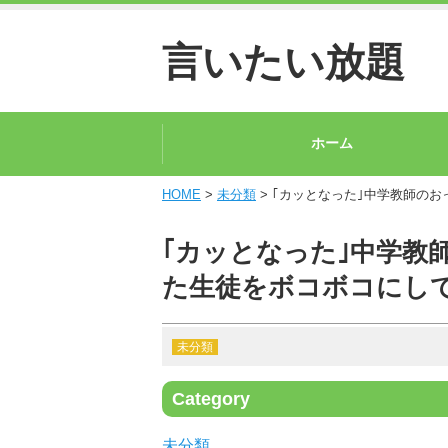
言いたい放題
ホーム
HOME
>
未分類
> ｢カッとなった｣中学教師の
｢カッとなった｣中学教
た生徒をボコボコにし
未分類
Category
未分類