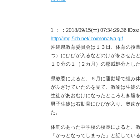
1 ：
：2018/09/15(土) 07:34:29.36 ID:
http://img.5ch.net/ico/monatya.gif
沖縄県教育委員会は１３日、体育の授
つ）にひびが入るなどのけがをさせた
１０分の１（２カ月）の懲戒処分とし
県教委によると、６月に運動場で組み
がふざけていたのを見て、教諭は生徒
生徒があおむけになったところわき腹
男子生徒は右肋骨にひびが入り、奥歯
た。
体罰のあった中学校の校長によると、
「かっとなってしまった」と話してい