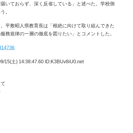
が届いておらず、深く反省している」と述べた。学校側
いう。
目。平敷昭人県教育長は「根絶に向けて取り組んできた
の服務規律の一層の徹底を図りたい」とコメントした。
/314736
9/15(土) 14:38:47.60 ID:K3BUv8iU0.net
くて
件