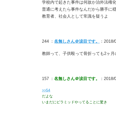
学校内で起きた事件は何故か治外法権
普通に考えたら事件なんだから勝手に
教育者、社会人として常識を疑うよ
244 ：
名無しさん＠涙目です。
：2018/0
教師って、子供殴って骨折っても2ヶ月
157 ：
名無しさん＠涙目です。
：2018/0
>>54
だよな
いまだにピラミッドやってることに驚き