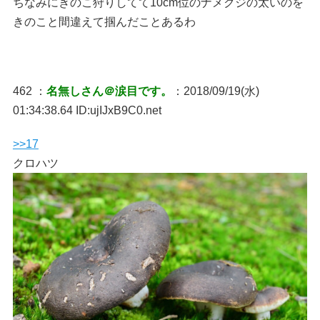
ちなみにきのこ狩りしてて10cm位のナメクジの太いのを
きのこと間違えて掴んだことあるわ
462 ：
名無しさん＠涙目です。
：2018/09/19(水)
01:34:38.64 ID:ujIJxB9C0.net
>>17
クロハツ