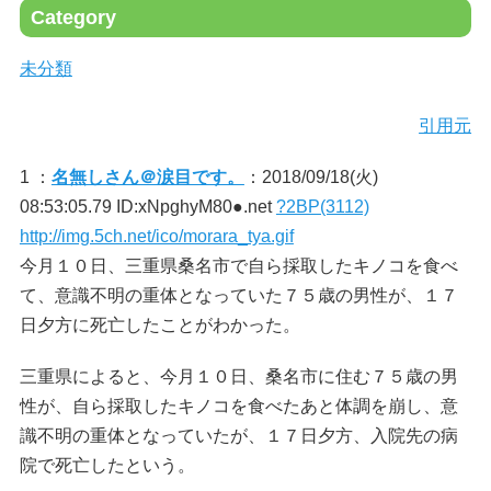
Category
未分類
引用元
1 ：
名無しさん＠涙目です。
：2018/09/18(火)
08:53:05.79 ID:xNpghyM80●.net
?2BP(3112)
http://img.5ch.net/ico/morara_tya.gif
今月１０日、三重県桑名市で自ら採取したキノコを食べ
て、意識不明の重体となっていた７５歳の男性が、１７
日夕方に死亡したことがわかった。
三重県によると、今月１０日、桑名市に住む７５歳の男
性が、自ら採取したキノコを食べたあと体調を崩し、意
識不明の重体となっていたが、１７日夕方、入院先の病
院で死亡したという。