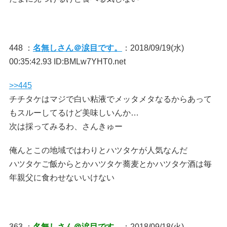
448 ：
名無しさん＠涙目です。
：2018/09/19(水)
00:35:42.93 ID:BMLw7YHT0.net
>>445
チチタケはマジで白い粘液でメッタメタなるからあって
もスルーしてるけど美味しいんか…
次は採ってみるわ、さんきゅー
俺んとこの地域ではわりとハツタケが人気なんだ
ハツタケご飯からとかハツタケ蕎麦とかハツタケ酒は毎
年親父に食わせないいけない
363 ：
名無しさん＠涙目です。
：2018/09/18(火)