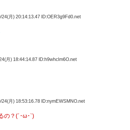
/24(月) 20:14:13.47 ID:OER3g9Fd0.net
よ
4(月) 18:44:14.87 ID:h9whclm6O.net
/24(月) 18:53:16.78 ID:nymEWSMNO.net
？(´･ω･`)