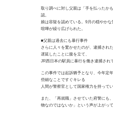
取り調べに対し父親は「手を払ったか
認。
娘は容疑を認めている。9月の穏やかな
喧嘩が繰り広げられた。
■父親は過去にも暴行事件
さらに人々を驚かせたのが、逮捕された
遅延したことに腹を立て、
JR西日本の駅員に暴行を働き逮捕され
この事件では起訴猶予となり、今年定年
些細なことですぐキレる
人間が警察官として国家権力を持って
また、「再就職」させていた府警にも
物なのではないか」という声が上がっ