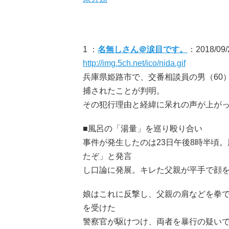
1 ：
名無しさん＠涙目です。
：2018/09/2
http://img.5ch.net/ico/nida.gif
兵庫県姫路市で、交番相談員の男（60
捕されたことが判明。
その犯行理由と経緯に呆れの声が上が
■風呂の「湯量」を巡り殴り合い
事件が発生したのは23日午後8時半頃
たぞ」と発言
し口論に発展。キレた父親が平手で顔
娘はこれに反撃し、父親の肩などを拳で
を受けた
警察官が駆けつけ、両者を暴行の疑い