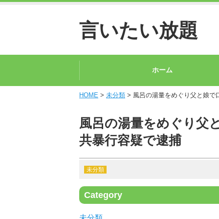
言いたい放題
ホーム
HOME
>
未分類
> 風呂の湯量をめぐり父と娘で
風呂の湯量をめぐり父
共暴行容疑で逮捕
未分類
Category
未分類