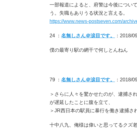
一部報道によると、府警は今後につい
う。失職もありうる状況と言える。
https://www.news-postseven.com/archi
24 ：
名無しさん＠涙目です。
：2018/09
僕の最寄り駅の網干で何しとんねん
79 ：
名無しさん＠涙目です。
：2018/09
＞さらに人々を驚かせたのが、逮捕され
が遅延したことに腹を立て、
＞JR西日本の駅員に暴行を働き逮捕さ
十中八九、俺様は偉いと思ってるクズ