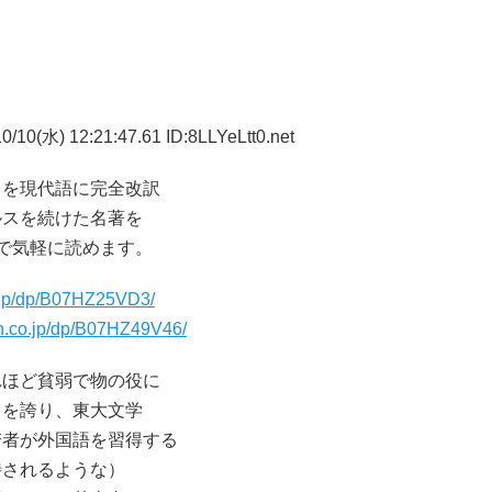
/10(水) 12:21:47.61 ID:8LLYeLtt0.net
』を現代語に完全改訳
ルスを続けた名著を
で気軽に読めます。
.jp/dp/B07HZ25VD3/
n.co.jp/dp/B07HZ49V46/
れほど貧弱で物の役に
力を誇り、東大文学
若者が外国語を習得する
待されるような）