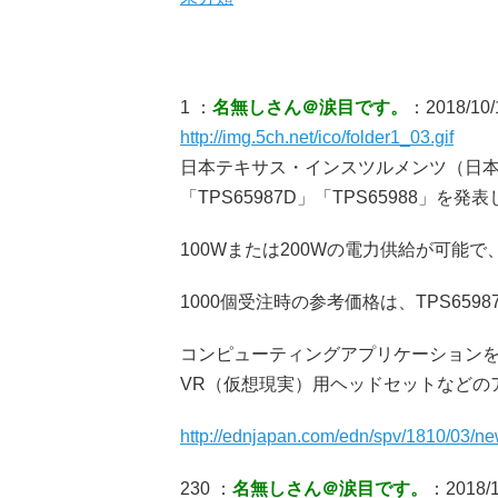
1 ：
名無しさん＠涙目です。
：2018/10/1
http://img.5ch.net/ico/folder1_03.gif
日本テキサス・インスツルメンツ（日本TI）
「TPS65987D」「TPS65988」を発
100Wまたは200Wの電力供給が可能
1000個受注時の参考価格は、TPS65987D
コンピューティングアプリケーション
VR（仮想現実）用ヘッドセットなどの
http://ednjapan.com/edn/spv/1810/03/n
230 ：
名無しさん＠涙目です。
：2018/1