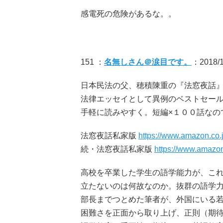
感電死の危険があるな。。
151 ：
名無しさん＠涙目です。
：2018/10
日本民法の父、穂積陳重の『法窓夜話
法律エッセイとして異例のベストセー
手軽に読みやすく。短編×１００話なの
法窓夜話私家版
https://www.amazon.co
続・法窓夜話私家版
https://www.amazo
高校を卒業した学生の語学能力が、こ
立たないのは何故なのか。抜群の語学
部長までつとめた筆者が、外国にいる
困難さを正面から取り上げ、正則（期