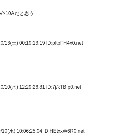
V×10Aだと思う
/13(土) 00:19:13.19 ID:pItpFH4x0.net
/10(水) 12:29:26.81 ID:7j/kTBip0.net
/10(水) 10:06:25.04 ID:HEtxxW6R0.net