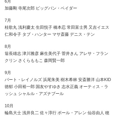
6月
加藤剛 寺尾次郎 ビッグバン・ベイダー
7月
桂歌丸 浅利慶太 生田悦子 橋本忍 常田富士男 又吉イエス
仁和令子 タブ・ハンター マサ斎藤 デニス・テン
8月
翁長雄志 津川雅彦 麻生美代子 菅井きん アレサ・フラン
クリン さくらももこ 森岡賢一郎
9月
バート・レイノルズ 浜尾朱美 樹木希林 安斎勝洋 山本KID
徳郁 小田裕一郎 国友やすゆき 志水正義 オーティス・ラ
ッシュ シャルル・アズナブール
10月
輪島大士 浅井良二 佐々淳行 ポール・アレン 仙谷由人 穂