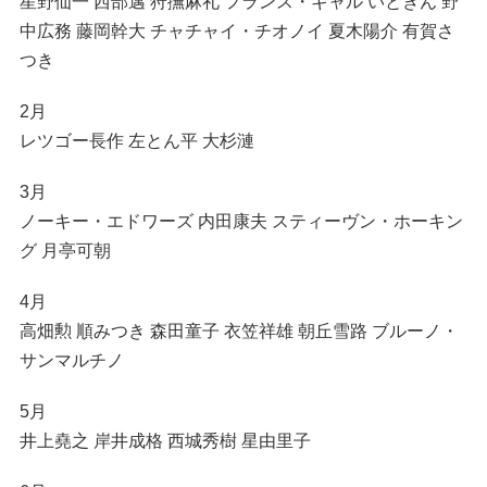
星野仙一 西部邁 狩撫麻礼 フランス・ギャル いときん 野
中広務 藤岡幹大 チャチャイ・チオノイ 夏木陽介 有賀さ
つき
2月
レツゴー長作 左とん平 大杉漣
3月
ノーキー・エドワーズ 内田康夫 スティーヴン・ホーキン
グ 月亭可朝
4月
高畑勲 順みつき 森田童子 衣笠祥雄 朝丘雪路 ブルーノ・
サンマルチノ
5月
井上堯之 岸井成格 西城秀樹 星由里子