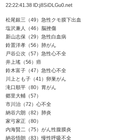
22:22:41.38 ID:j8SiDLGu0.net
松尾銀三（49）急性クモ膜下出血
塩沢兼人（46）脳挫傷
新山志保（29）急性白血病
鈴置洋孝（56）肺がん
戸谷公次（57）急性心不全
井上瑤（56）癌
鈴木富子（47）急性心不全
川上とも子（41）卵巣がん
滝口順平（80）胃がん
郷里大輔（57）
市川治（72）心不全
納谷六朗（82）肺炎
家弓家正（80）
内海賢二（75）がん性腹膜炎
納谷悟朗（83）慢性呼吸不全