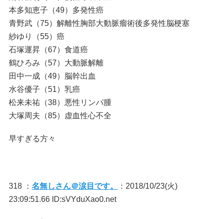
本多知恵子（49）多発性癌
青野武（75）解離性胸部大動脈瘤術後多発性脳梗塞
紗ゆり（55）癌
石塚運昇（67）食道癌
鶴ひろみ（57）大動脈解離
田中一成（49）脳幹出血
水谷優子（51）乳癌
松来未祐（38）悪性リンパ腫
大塚周夫（85）虚血性心不全
早すぎる方々
318 ：
名無しさん＠涙目です。
：2018/10/23(火)
23:09:51.66 ID:sVYduXao0.net