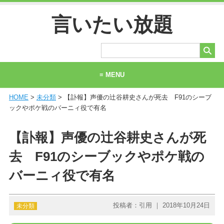
言いたい放題
≡ MENU
HOME
>
未分類
> 【訃報】声優の辻谷耕史さんが死去 F91のシーブ
ホーム
ックやポケ戦のバーニィ役で有名
当サイトについて
【訃報】声優の辻谷耕史さんが死
お問い合わせ
去 F91のシーブックやポケ戦の
バーニィ役で有名
投稿者：引用 ｜ 2018年10月24日
未分類