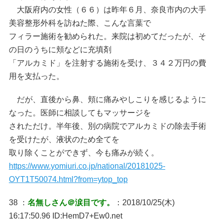
大阪府内の女性（６６）は昨年６月、奈良市内の大手
美容整形外科を訪ねた際、こんな言葉で
フィラー施術を勧められた。来院は初めてだったが、そ
の日のうちに頬などに充填剤
「アルカミド」を注射する施術を受け、３４２万円の費
用を支払った。
だが、直後から鼻、頬に痛みやしこりを感じるように
なった。医師に相談してもマッサージを
されただけ。半年後、別の病院でアルカミドの除去手術
を受けたが、液状のため全てを
取り除くことができず、今も痛みが続く。
https://www.yomiuri.co.jp/national/20181025-
OYT1T50074.html?from=ytop_top
38 ：
名無しさん＠涙目です。
：2018/10/25(木)
16:17:50.96 ID:HemD7+Ew0.net