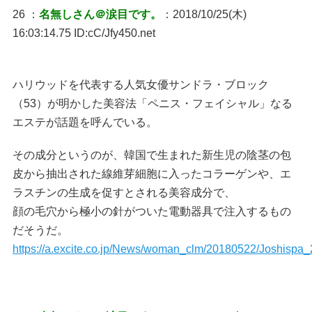
26 ：
名無しさん＠涙目です。
：2018/10/25(木)
16:03:14.75 ID:cC/Jfy450.net
ハリウッドを代表する人気女優サンドラ・ブロック
（53）が明かした美容法「ペニス・フェイシャル」なる
エステが話題を呼んでいる。
その成分というのが、韓国で生まれた新生児の陰茎の包
皮から抽出された線維芽細胞に入ったコラーゲンや、エ
ラスチンの生成を促すとされる美容成分で、
顔の毛穴から極小の針がついた電動器具で注入するもの
だそうだ。
https://a.excite.co.jp/News/woman_clm/20180522/Joshisp