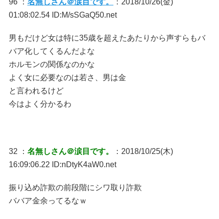
96 ：
名無しさん＠涙目です。
：2018/10/26(金)
01:08:02.54 ID:M/sSGaQ50.net
男もだけど女は特に35歳を超えたあたりから声すらもバ
バア化してくるんだよな
ホルモンの関係なのかな
よく女に必要なのは若さ、男は金
と言われるけど
今はよく分かるわ
32 ：
名無しさん＠涙目です。
：2018/10/25(木)
16:09:06.22 ID:nDtyK4aW0.net
振り込め詐欺の前段階にシワ取り詐欺
ババア金余ってるなｗ