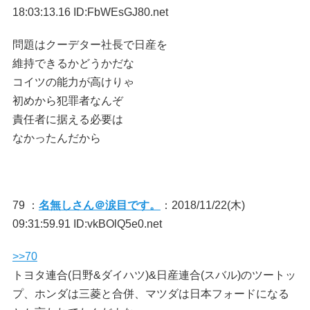
18:03:13.16 ID:FbWEsGJ80.net
問題はクーデター社長で日産を
維持できるかどうかだな
コイツの能力が高けりゃ
初めから犯罪者なんぞ
責任者に据える必要は
なかったんだから
79 ：
名無しさん＠涙目です。
：2018/11/22(木)
09:31:59.91 ID:vkBOlQ5e0.net
>>70
トヨタ連合(日野&ダイハツ)&日産連合(スバル)のツートッ
プ、ホンダは三菱と合併、マツダは日本フォードになる